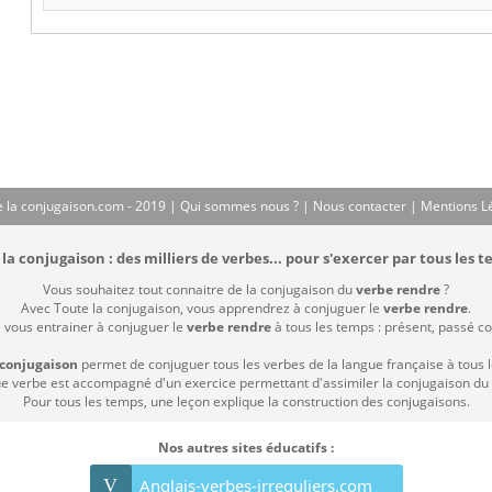
 la conjugaison.com - 2019 |
Qui sommes nous ?
|
Nous contacter
|
Mentions L
la conjugaison : des milliers de verbes... pour s'exercer par tous les t
Vous souhaitez tout connaitre de la conjugaison du
verbe rendre
?
Avec Toute la conjugaison, vous apprendrez à conjuguer le
verbe rendre
.
e vous entrainer à conjuguer le
verbe rendre
à tous les temps : présent, passé com
 conjugaison
permet de conjuguer tous les verbes de la langue française à tous 
 verbe est accompagné d'un exercice permettant d'assimiler la conjugaison du
Pour tous les temps, une leçon explique la construction des conjugaisons.
Nos autres sites éducatifs :
V
Anglais-verbes-irreguliers.com