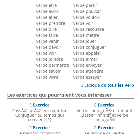
verbe être
verbe partir
verbe avoir
verbe pouvoir
verbe aller
verbe vouloir
verbe prendre
verbe voir
verbe dire
verbe résoudre
verbe faire
verbe mettre
verbe venir
verbe jouer
verbe devoir
verbe conjuguer
verbe voir
verbe appeler
verbe joindre
verbe aimer
verbe permettre
verbe envoyer
verbe savoir
verbe attendre
verbe vivre
verbe essayer
Lexique de
tous les ver

Les exercices qui pourraient vous intéresser
Exercice
Exercice


PassÃ©, prÃ©sent ou futur
Verbe conjuguÃ© et infinitif
Conjuguer au temps qui
Classer infinitif et verbe
convient (1)
conjuguÃ©
Exercice
Exercice


Le passÃ© composÃ©
Le groupe du verbe