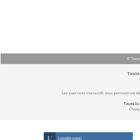
© Toute
Toute 
Les exercices interactifs vous permettront d
Toute la
Chaque
L'
Linstit.com