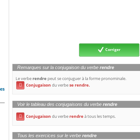
Corriger
Remarques sur la conjugaison du verbe
rendre
Le verbe
rendre
peut se conjuguer à la forme pronominale.
Conjugaison
du verbe
se rendre.

bes
Voir le tableau des conjugaisons du verbe
rendre
Conjugaison
du verbe
rendre
à tous les temps.

Tous les exercices sur le verbe
rendre