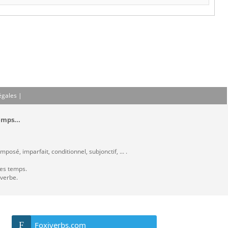
égales
|
emps...
posé, imparfait, conditionnel, subjonctif, ... .
les temps.
 verbe.
F
Foxiverbs.com