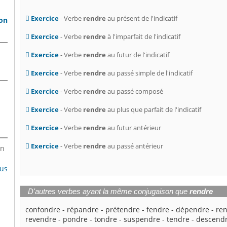
Exercice
- Verbe
rendre
au présent de l'indicatif
son
Exercice
- Verbe
rendre
à l'imparfait de l'indicatif
Exercice
- Verbe
rendre
au futur de l'indicatif
Exercice
- Verbe
rendre
au passé simple de l'indicatif
Exercice
- Verbe
rendre
au passé composé
Exercice
- Verbe
rendre
au plus que parfait de l'indicatif
Exercice
- Verbe
rendre
au futur antérieur
Exercice
- Verbe
rendre
au passé antérieur
en
lus
D'autres verbes ayant la même conjugaison que
rendre
confondre
-
répandre
-
prétendre
-
fendre
-
dépendre
-
re
revendre
-
pondre
-
tondre
-
suspendre
-
tendre
-
descend