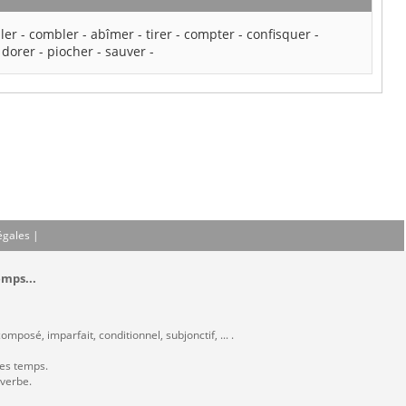
ler
-
combler
-
abîmer
-
tirer
-
compter
-
confisquer
-
-
dorer
-
piocher
-
sauver
-
égales
|
emps...
mposé, imparfait, conditionnel, subjonctif, ... .
les temps.
 verbe.