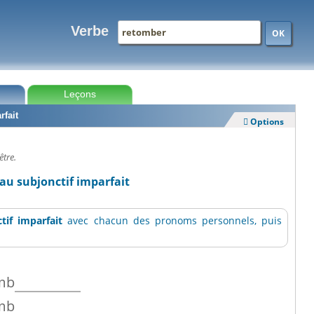
Verbe
OK
Leçons
rfait
Options

être.
au subjonctif imparfait
tif imparfait
avec chacun des pronoms personnels, puis
mb
mb