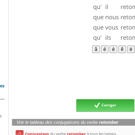
qu'
il
reto
que
nous
reto
que
vous
reto
qu'
ils
reto
bes
Corriger
e
Voir le tableau des conjugaisons du verbe
retomber
Conjugaison
du verbe
retomber
à tous les temps.
