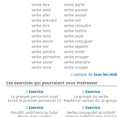
verbe être
verbe partir
verbe avoir
verbe pouvoir
verbe aller
verbe vouloir
verbe prendre
verbe voir
verbe dire
verbe résoudre
verbe faire
verbe mettre
verbe venir
verbe jouer
verbe devoir
verbe conjuguer
verbe voir
verbe appeler
verbe joindre
verbe aimer
verbe permettre
verbe envoyer
verbe savoir
verbe attendre
verbe vivre
verbe essayer
Lexique de
tous les ver

Les exercices qui pourraient vous intéresser
Exercice
Exercice


Le pronom personnel sujet
Le groupe du verbe
Ecrire le pronom personnel (1)
RepÃ©rer verbes du 2e group
Exercice
Exercice


PassÃ©, prÃ©sent ou futur
Verbe conjuguÃ© et infinitif
Placer dans l'ordre
Donner l'infinitif avec le futur