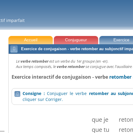
tif imparfait
Accueil
Conjugueur
Exercice

Exercice de conjugaison - verbe retomber au subjonctif impa
Le
verbe retomber
est un verbe du 1er groupe (en -er).
Aux temps composés, le
verbe retomber
se conjugue avec l'auxiliaire 
Exercice interactif de conjugaison - verbe
retomber 
Consigne :
Conjuguer le verbe
retomber
au subjonc

cliquer sur Corriger.
que
je
reto
que
tu
reto