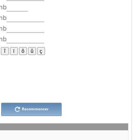
mb
mb
mb
mb
Recommencer