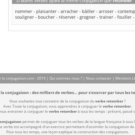
D'autres verbes ayant la même conjugaison que
retomber
nommer
-
plaisanter
-
arracher
-
bâiller
-
arroser
-
contemp
souligner
-
boucher
-
réserver
-
grogner
-
trainer
-
fouiller
 la conjugaison.com - 2019 |
Qui sommes nous ?
|
Nous contacter
|
Mentions L
la conjugaison : des milliers de verbes... pour s'exercer par tous les t
Vous souhaitez tout connaitre de la conjugaison du
verbe retomber
?
Avec Toute la conjugaison, vous apprendrez à conjuguer le
verbe retomber
.
vous entrainer à conjuguer le
verbe retomber
à tous les temps : présent, passé co
 conjugaison
permet de conjuguer tous les verbes de la langue française à tous 
 verbe est accompagné d'un exercice permettant d'assimiler la conjugaison du
Pour tous les temps, une leçon explique la construction des conjugaisons.