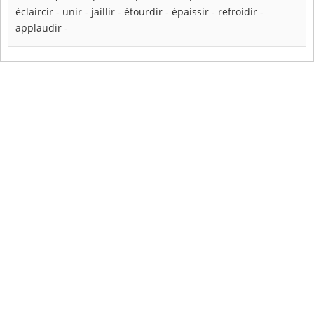
éclaircir
-
unir
-
jaillir
-
étourdir
-
épaissir
-
refroidir
-
applaudir
-