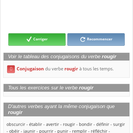
Corriger
Recommencer
Voir le tableau des conjugaisons du verbe
rougir
Conjugaison
du verbe
rougir
à tous les temps.

Tous les exercices sur le verbe
rougir
D'autres verbes ayant la même conjugaison que
rougir
obscurcir
-
établir
-
avertir
-
rougir
-
bondir
-
définir
-
surgir
-
obéir
-
jaunir
-
pourrir
-
punir
-
remplir
-
réfléchir
-