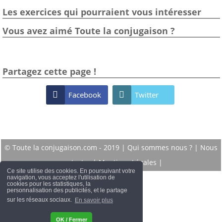
Les exercices qui pourraient vous intéresser
Vous avez aimé Toute la conjugaison ?
Partagez cette page !

Facebook

Twitter
© Toute la conjugaison.com - 2019 |
Qui sommes nous ?
|
Nous
contacter
|
Mentions Légales
|
Ce site utilise des cookies. En poursuivant votre
navigation, vous acceptez l'utilisation de
cookies pour les statistiques, la
personnalisation des publicités, et le partage
sur les réseaux sociaux.
En savoir plus
OK / Fermer