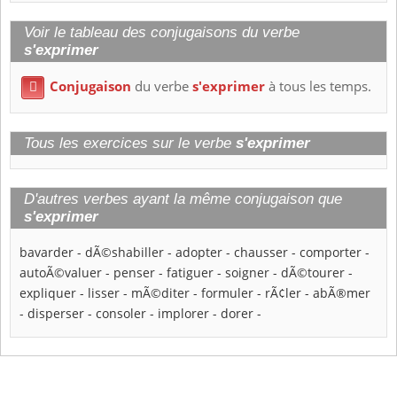
Voir le tableau des conjugaisons du verbe
s'exprimer
Conjugaison
du verbe
s'exprimer
à tous les temps.

Tous les exercices sur le verbe
s'exprimer
D'autres verbes ayant la même conjugaison que
s'exprimer
bavarder
-
dÃ©shabiller
-
adopter
-
chausser
-
comporter
-
autoÃ©valuer
-
penser
-
fatiguer
-
soigner
-
dÃ©tourer
-
expliquer
-
lisser
-
mÃ©diter
-
formuler
-
rÃ¢ler
-
abÃ®mer
-
disperser
-
consoler
-
implorer
-
dorer
-