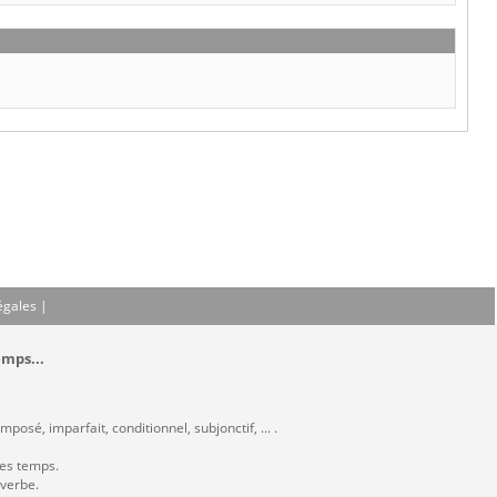
égales
|
emps...
posé, imparfait, conditionnel, subjonctif, ... .
les temps.
 verbe.