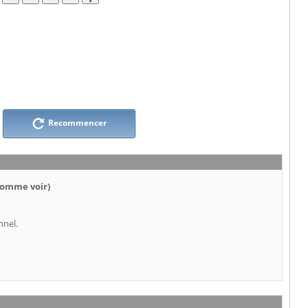
Recommencer
(comme voir)
nnel.