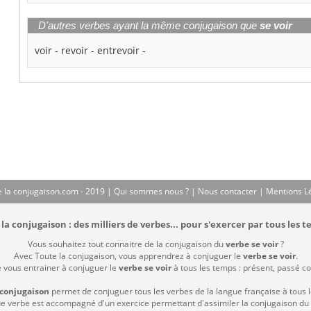
D'autres verbes ayant la même conjugaison que
se voir
voir
-
revoir
-
entrevoir
-
 la conjugaison.com - 2019 |
Qui sommes nous ?
|
Nous contacter
|
Mentions L
la conjugaison : des milliers de verbes... pour s'exercer par tous les t
Vous souhaitez tout connaitre de la conjugaison du
verbe se voir
?
Avec Toute la conjugaison, vous apprendrez à conjuguer le
verbe se voir
.
e vous entrainer à conjuguer le
verbe se voir
à tous les temps : présent, passé com
 conjugaison
permet de conjuguer tous les verbes de la langue française à tous 
 verbe est accompagné d'un exercice permettant d'assimiler la conjugaison du