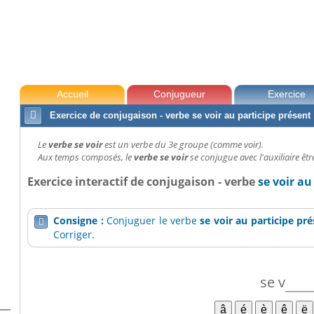
présent
Accueil
Conjugueur
Exercice

Exercice de conjugaison - verbe se voir au participe présent
Le
verbe se voir
est un verbe du 3e groupe (comme voir).
Aux temps composés, le
verbe se voir
se conjugue avec l'auxiliaire êtr
Exercice interactif de conjugaison - verbe
se voir au
Consigne :
Conjuguer le verbe
se voir
au participe pr

Corriger.
se
v