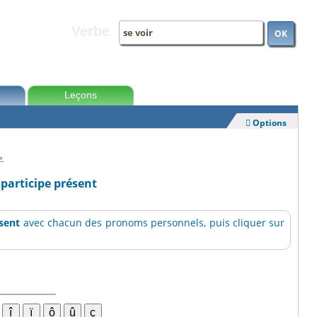
Verbe
OK
Leçons
Options

e.
 participe présent
ésent
avec chacun des pronoms personnels, puis cliquer sur