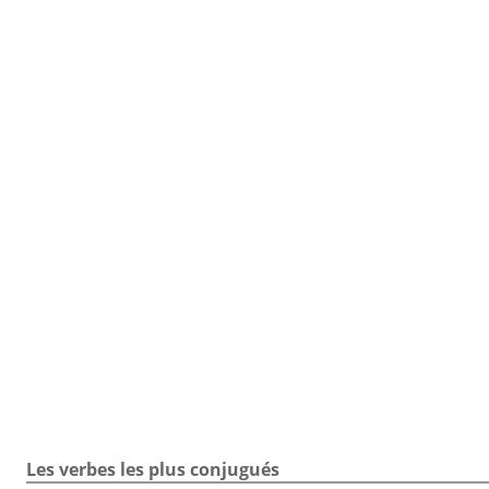
TOUTE LA CONJUGAISON
Toute la conjugaison / Verbe se voir / Exercice / Participe 
Les verbes les plus conjugués