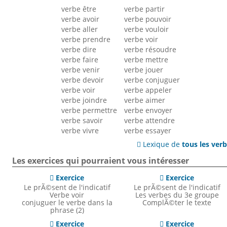
verbe être
verbe partir
verbe avoir
verbe pouvoir
verbe aller
verbe vouloir
verbe prendre
verbe voir
verbe dire
verbe résoudre
verbe faire
verbe mettre
verbe venir
verbe jouer
verbe devoir
verbe conjuguer
verbe voir
verbe appeler
verbe joindre
verbe aimer
verbe permettre
verbe envoyer
verbe savoir
verbe attendre
verbe vivre
verbe essayer
Lexique de
tous les ver

Les exercices qui pourraient vous intéresser
Exercice
Exercice


Le prÃ©sent de l'indicatif
Le prÃ©sent de l'indicatif
Verbe voir
Les verbes du 3e groupe
conjuguer le verbe dans la
ComplÃ©ter le texte
phrase (2)
Exercice
Exercice

