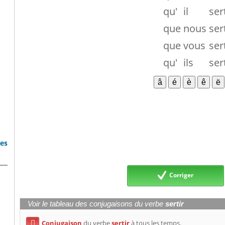
qu'
il
ser
que
nous
ser
que
vous
ser
qu'
ils
ser
bes
Corriger
Voir le tableau des conjugaisons du verbe
sertir
Conjugaison
du verbe
sertir
à tous les temps.
