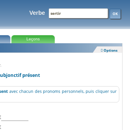
Verbe
OK
Leçons
Options

r.
subjonctif présent
sent
avec chacun des pronoms personnels, puis cliquer sur
t
t