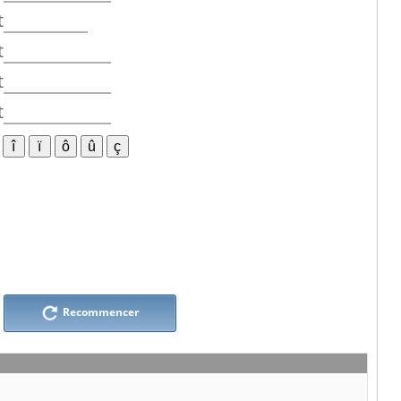
t
t
t
t
Recommencer