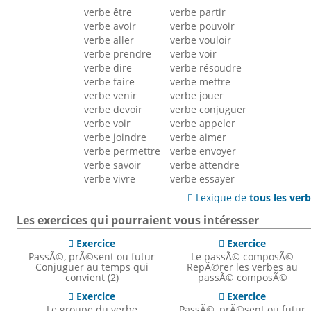
verbe être
verbe partir
verbe avoir
verbe pouvoir
verbe aller
verbe vouloir
verbe prendre
verbe voir
verbe dire
verbe résoudre
verbe faire
verbe mettre
verbe venir
verbe jouer
verbe devoir
verbe conjuguer
verbe voir
verbe appeler
verbe joindre
verbe aimer
verbe permettre
verbe envoyer
verbe savoir
verbe attendre
verbe vivre
verbe essayer
Lexique de
tous les ver

Les exercices qui pourraient vous intéresser
Exercice
Exercice


PassÃ©, prÃ©sent ou futur
Le passÃ© composÃ©
Conjuguer au temps qui
RepÃ©rer les verbes au
convient (2)
passÃ© composÃ©
Exercice
Exercice


Le groupe du verbe
PassÃ©, prÃ©sent ou futur