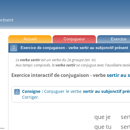
présent
Accueil
Conjugueur
Exercice

Exercice de conjugaison - verbe sertir au subjonctif présent
Le
verbe sertir
est un verbe du 2e groupe (en -ir).
Aux temps composés, le
verbe sertir
se conjugue avec l'auxiliaire avoi
Exercice interactif de conjugaison - verbe
sertir au 
Consigne :
Conjuguer le verbe
sertir
au subjonctif pré

Corriger.
que
je
ser
que
tu
ser