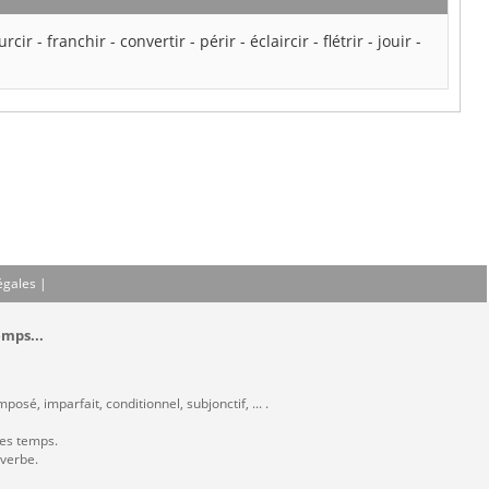
urcir
-
franchir
-
convertir
-
périr
-
éclaircir
-
flétrir
-
jouir
-
égales
|
emps...
osé, imparfait, conditionnel, subjonctif, ... .
les temps.
 verbe.