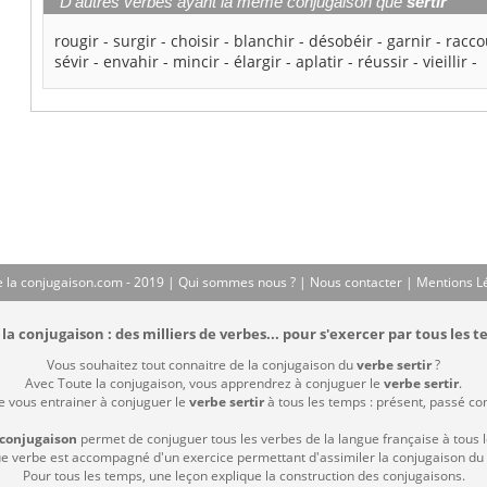
D'autres verbes ayant la même conjugaison que
sertir
rougir
-
surgir
-
choisir
-
blanchir
-
désobéir
-
garnir
-
racco
sévir
-
envahir
-
mincir
-
élargir
-
aplatir
-
réussir
-
vieillir
-
 la conjugaison.com - 2019 |
Qui sommes nous ?
|
Nous contacter
|
Mentions L
la conjugaison : des milliers de verbes... pour s'exercer par tous les t
Vous souhaitez tout connaitre de la conjugaison du
verbe sertir
?
Avec Toute la conjugaison, vous apprendrez à conjuguer le
verbe sertir
.
de vous entrainer à conjuguer le
verbe sertir
à tous les temps : présent, passé comp
 conjugaison
permet de conjuguer tous les verbes de la langue française à tous 
 verbe est accompagné d'un exercice permettant d'assimiler la conjugaison du
Pour tous les temps, une leçon explique la construction des conjugaisons.