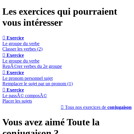
Les exercices qui pourraient
vous intéresser

Exercice
Le groupe du verbe
Classer les verbes (2)

Exercice
Le groupe du verbe
RepÃ©rer verbes du 2e groupe

Exercice
Le pronom personnel sujet
Remplacer le sujet par un pronom (1)

Exercice
Le passÃ© composÃ©
Placer les sujets

Tous nos exercices de
conjugaison
Vous avez aimé Toute la
conjugaison ?