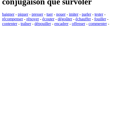
conjugaison que
survoler
baigner
-
piquer
-
presser
-
tuer
-
nouer
-
imiter
-
parler
-
tester
-
récompenser
-
rénover
-
écouter
-
dégoûter
-
échauffer
-
fouiller
-
contenter
-
traîner
-
dépouiller
-
encadrer
-
offenser
-
commenter
-