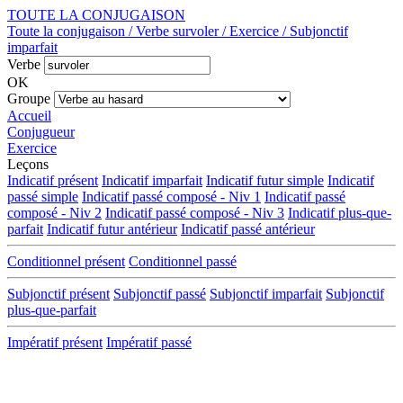
TOUTE LA CONJUGAISON
Toute la conjugaison / Verbe survoler / Exercice / Subjonctif
imparfait
Verbe
OK
Groupe
Accueil
Conjugueur
Exercice
Leçons
Indicatif présent
Indicatif imparfait
Indicatif futur simple
Indicatif
passé simple
Indicatif passé composé - Niv 1
Indicatif passé
composé - Niv 2
Indicatif passé composé - Niv 3
Indicatif plus-que-
parfait
Indicatif futur antérieur
Indicatif passé antérieur
Conditionnel présent
Conditionnel passé
Subjonctif présent
Subjonctif passé
Subjonctif imparfait
Subjonctif
plus-que-parfait
Impératif présent
Impératif passé