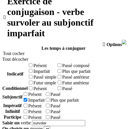
Exercice de
conjugaison - verbe

survoler au subjonctif
imparfait

Options
Les temps à conjuguer
Tout cocher
Tout décocher
Présent
Passé composé
Imparfait
Plus que parfait
Indicatif
Passé simple
Passé antérieur
Futur simple
Futur antérieur
Conditionnel
Présent
Passé
Présent
Passé
Subjonctif
Imparfait
Plus que parfait
Impératif
Présent
Passé
Infinitif
Présent
Passé
Participe
Présent
Passé
Saisir un
verbe
Ou choisir un
groupe