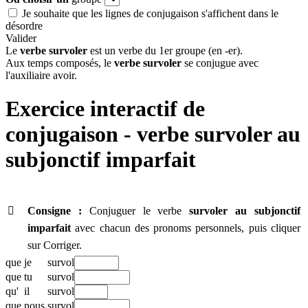
Je souhaite que les lignes de conjugaison s'affichent dans le
désordre
Valider
Le
verbe survoler
est un verbe du 1er groupe (en -er).
Aux temps composés, le
verbe survoler
se conjugue avec
l'auxiliaire avoir.
Exercice interactif de
conjugaison - verbe
survoler au
subjonctif imparfait

Consigne :
Conjuguer le verbe
survoler
au subjonctif
imparfait
avec chacun des pronoms personnels, puis cliquer
sur Corriger.
que
je
survol
que
tu
survol
qu'
il
survol
que
nous
survol