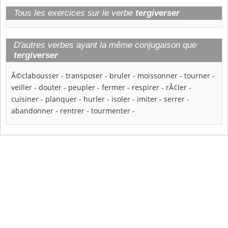
Tous les exercices sur le verbe
tergiverser
D'autres verbes ayant la même conjugaison que
tergiverser
Ã©clabousser
-
transposer
-
bruler
-
moissonner
-
tourner
-
veiller
-
douter
-
peupler
-
fermer
-
respirer
-
rÃ¢ler
-
cuisiner
-
planquer
-
hurler
-
isoler
-
imiter
-
serrer
-
abandonner
-
rentrer
-
tourmenter
-