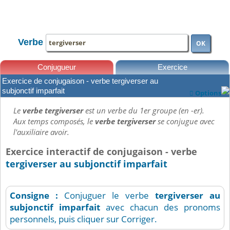
TOUTE LA CONJUGAISON
Verbe
OK
Conjugueur
Exercice
Exercice de conjugaison - verbe tergiverser au
Leçons
subjonctif imparfait
Options

Le
verbe tergiverser
est un verbe du 1er groupe (en -er).
Aux temps composés, le
verbe tergiverser
se conjugue avec
l'auxiliaire avoir.
Exercice interactif de conjugaison - verbe
tergiverser au subjonctif imparfait
Consigne :
Conjuguer le verbe
tergiverser
au
subjonctif imparfait
avec chacun des pronoms
personnels, puis cliquer sur Corriger.