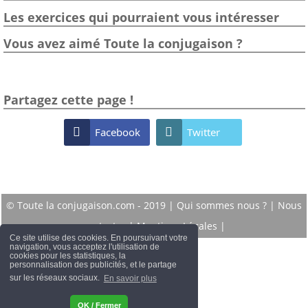
Les exercices qui pourraient vous intéresser
Vous avez aimé Toute la conjugaison ?
Partagez cette page !

Facebook

Twitter
© Toute la conjugaison.com - 2019 |
Qui sommes nous ?
|
Nous
contacter
|
Mentions Légales
|
Ce site utilise des cookies. En poursuivant votre
navigation, vous acceptez l'utilisation de
cookies pour les statistiques, la
personnalisation des publicités, et le partage
sur les réseaux sociaux.
En savoir plus
OK / Fermer