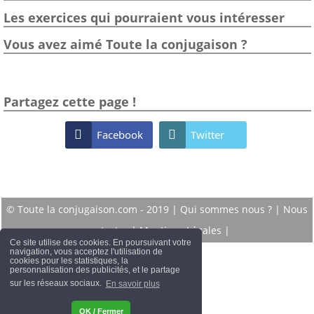
Les exercices qui pourraient vous intéresser
Vous avez aimé Toute la conjugaison ?
Partagez cette page !

Facebook

Twitter
© Toute la conjugaison.com - 2019 |
Qui sommes nous ?
|
Nous
contacter
|
Mentions Légales
|
Ce site utilise des cookies. En poursuivant votre
navigation, vous acceptez l'utilisation de
cookies pour les statistiques, la
personnalisation des publicités, et le partage
sur les réseaux sociaux.
En savoir plus
OK / Fermer