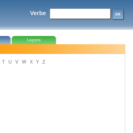
Verbe
OK
Leçons
T
U
V
W
X
Y
Z