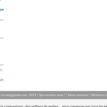
son
en
lus
 la conjugaison.com - 2019 |
Qui sommes nous ?
|
Nous contacter
|
Mentions L
la conjugaison : des milliers de verbes... pour s'exercer par tous les t