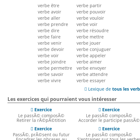
verbe être
verbe partir
verbe avoir
verbe pouvoir
verbe aller
verbe vouloir
verbe prendre
verbe voir
verbe dire
verbe résoudre
verbe faire
verbe mettre
verbe venir
verbe jouer
verbe devoir
verbe conjuguer
verbe voir
verbe appeler
verbe joindre
verbe aimer
verbe permettre
verbe envoyer
verbe savoir
verbe attendre
verbe vivre
verbe essayer
Lexique de
tous les ver

Les exercices qui pourraient vous intéresser
Exercice
Exercice


Le passÃ© composÃ©
Le passÃ© composÃ©
Retirer la rÃ©pÃ©tition
Accorder le participe passÃ©
Exercice
Exercice


PassÃ©, prÃ©sent ou futur
Le passÃ© composÃ©
Encadrer les phrases au
S'entrainer sur tous les verbe