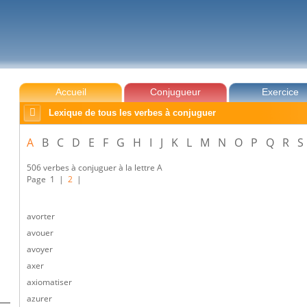
Accueil
Conjugueur
Exercice

Lexique de tous les verbes à conjuguer
A
B
C
D
E
F
G
H
I
J
K
L
M
N
O
P
Q
R
S
506 verbes à conjuguer à la lettre A
Page
1
|
2
|
avorter
avouer
avoyer
axer
axiomatiser
azurer