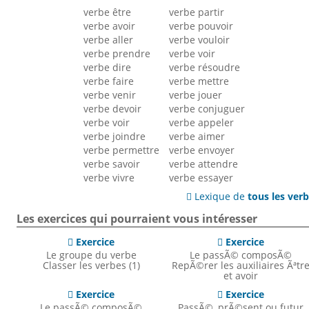
verbe être
verbe partir
verbe avoir
verbe pouvoir
verbe aller
verbe vouloir
verbe prendre
verbe voir
verbe dire
verbe résoudre
verbe faire
verbe mettre
verbe venir
verbe jouer
verbe devoir
verbe conjuguer
verbe voir
verbe appeler
verbe joindre
verbe aimer
verbe permettre
verbe envoyer
verbe savoir
verbe attendre
verbe vivre
verbe essayer
Lexique de
tous les ver

Les exercices qui pourraient vous intéresser
Exercice
Exercice


Le groupe du verbe
Le passÃ© composÃ©
Classer les verbes (1)
RepÃ©rer les auxiliaires Ãªtr
et avoir
Exercice
Exercice


Le passÃ© composÃ©
PassÃ©, prÃ©sent ou futur