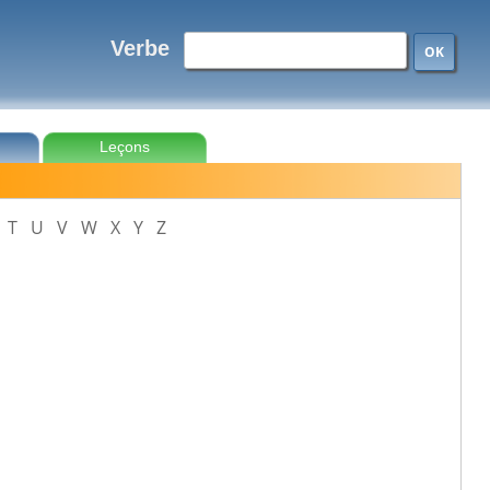
Verbe
OK
Leçons
T
U
V
W
X
Y
Z