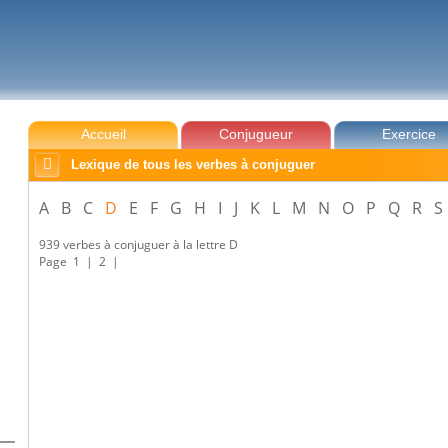
Accueil
Conjugueur
Exercice

Lexique de tous les verbes à conjuguer
A
B
C
D
E
F
G
H
I
J
K
L
M
N
O
P
Q
R
S
939 verbes à conjuguer à la lettre D
Page
1
|
2
|