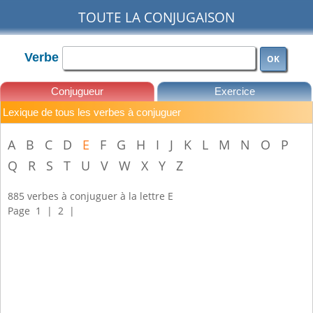
TOUTE LA CONJUGAISON
Verbe
OK
Conjugueur
Exercice
Lexique de tous les verbes à conjuguer
Leçons
A
B
C
D
E
F
G
H
I
J
K
L
M
N
O
P
Q
R
S
T
U
V
W
X
Y
Z
885 verbes à conjuguer à la lettre E
Page
1
|
2
|