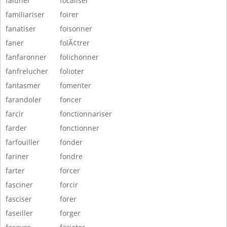
faluner
focaliser
familiariser
foirer
fanatiser
foisonner
faner
folÃ¢trer
fanfaronner
folichonner
fanfrelucher
folioter
fantasmer
fomenter
farandoler
foncer
farcir
fonctionnariser
farder
fonctionner
farfouiller
fonder
fariner
fondre
farter
forcer
fasciner
forcir
fasciser
forer
faseiller
forger