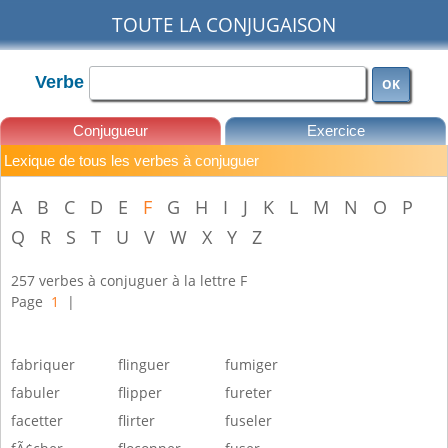
TOUTE LA CONJUGAISON
Verbe
OK
Conjugueur
Exercice
Lexique de tous les verbes à conjuguer
Leçons
A
B
C
D
E
F
G
H
I
J
K
L
M
N
O
P
Q
R
S
T
U
V
W
X
Y
Z
257 verbes à conjuguer à la lettre F
Page
1
|
fabriquer
flinguer
fumiger
fabuler
flipper
fureter
facetter
flirter
fuseler