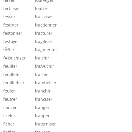
ferrer
fourvoyer
fertiliser
foutre
fesser
fracasser
festiner
fractionner
festonner
fracturer
festoyer
fragiliser
fÃªter
fragmenter
fÃ©tichiser
fraichir
feuiller
fraÃ®chir
feuilleter
fraiser
feuilletiser
framboiser
feuler
franchir
feutrer
franciser
fiancer
franger
ficeler
frapper
ficher
fraterniser