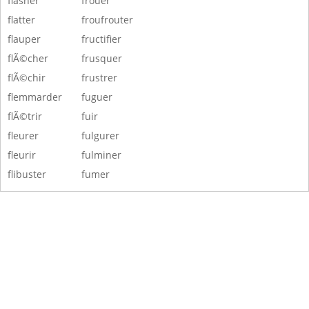
flasher
frouer
flatter
froufrouter
flauper
fructifier
flÃ©cher
frusquer
flÃ©chir
frustrer
flemmarder
fuguer
flÃ©trir
fuir
fleurer
fulgurer
fleurir
fulminer
flibuster
fumer