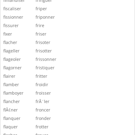
finlandiser
fringuer
fiscaliser
friper
fissionner
friponner
fissurer
frire
fixer
friser
flacher
frisoter
flageller
frisotter
flageoler
frissonner
flagorner
fristiquer
flairer
fritter
flamber
froidir
flamboyer
froisser
flancher
frÃ´ler
flÃ¢ner
froncer
flanquer
fronder
flaquer
frotter