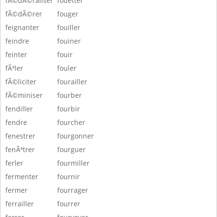
fÃ©dÃ©raliser
fouetter
fÃ©dÃ©rer
fouger
feignanter
fouiller
feindre
fouiner
feinter
fouir
fÃªler
fouler
fÃ©liciter
fourailler
fÃ©miniser
fourber
fendiller
fourbir
fendre
fourcher
fenestrer
fourgonner
fenÃªtrer
fourguer
ferler
fourmiller
fermenter
fournir
fermer
fourrager
ferrailler
fourrer