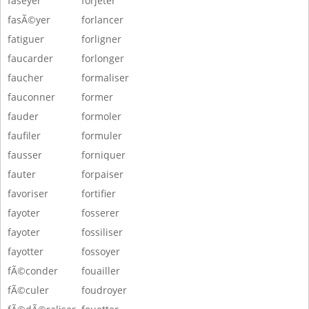
faseyer
forjeter
fasÃ©yer
forlancer
fatiguer
forligner
faucarder
forlonger
faucher
formaliser
fauconner
former
fauder
formoler
faufiler
formuler
fausser
forniquer
fauter
forpaiser
favoriser
fortifier
fayoter
fosserer
fayoter
fossiliser
fayotter
fossoyer
fÃ©conder
fouailler
fÃ©culer
foudroyer