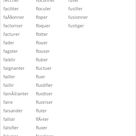
fÃ¢cher
floconner
fuser
faciliter
floculer
fusiller
faÃ§onner
floper
fusionner
factoriser
floquer
fustiger
facturer
flotter
fader
flouer
fagoter
flouser
faiblir
fluber
faignanter
fluctuer
failler
fluer
faillir
fluidifier
fainÃ©anter
fluidiser
faire
fluoriser
faisander
fluter
falloir
flÃ»ter
falsifier
fluxer