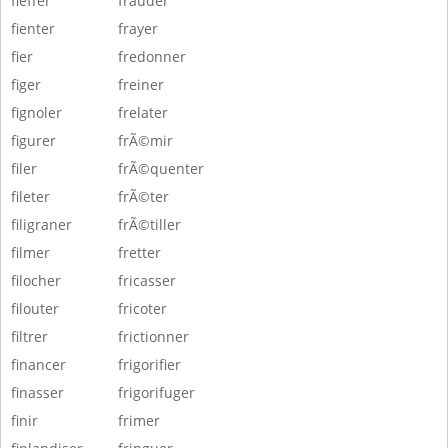
fieffer
frauder
fienter
frayer
fier
fredonner
figer
freiner
fignoler
frelater
figurer
frÃ©mir
filer
frÃ©quenter
fileter
frÃ©ter
filigraner
frÃ©tiller
filmer
fretter
filocher
fricasser
filouter
fricoter
filtrer
frictionner
financer
frigorifier
finasser
frigorifuger
finir
frimer