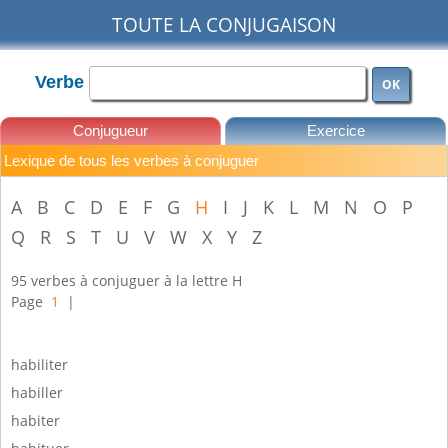
TOUTE LA CONJUGAISON
Verbe
OK
Conjugueur
Exercice
Lexique de tous les verbes à conjuguer
Leçons
A
B
C
D
E
F
G
H
I
J
K
L
M
N
O
P
Q
R
S
T
U
V
W
X
Y
Z
95 verbes à conjuguer à la lettre H
Page
1
|
habiliter
habiller
habiter