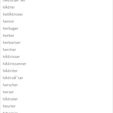
hÃ©braÃ¯ser
hÃ©ler
hellÃ©niser
hennir
herbager
herber
herboriser
hercher
hÃ©risser
hÃ©rissonner
hÃ©riter
hÃ©roÃ¯ser
herscher
herser
hÃ©siter
heurter