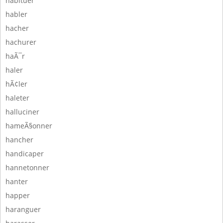
habituer
habler
hacher
hachurer
haÃ¯r
haler
hÃ¢ler
haleter
halluciner
hameÃ§onner
hancher
handicaper
hannetonner
hanter
happer
haranguer