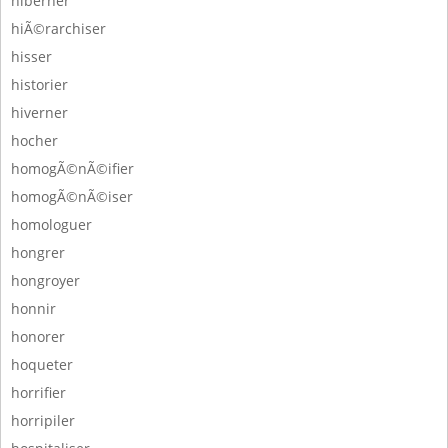
hiberner
hiÃ©rarchiser
hisser
historier
hiverner
hocher
homogÃ©nÃ©ifier
homogÃ©nÃ©iser
homologuer
hongrer
hongroyer
honnir
honorer
hoqueter
horrifier
horripiler