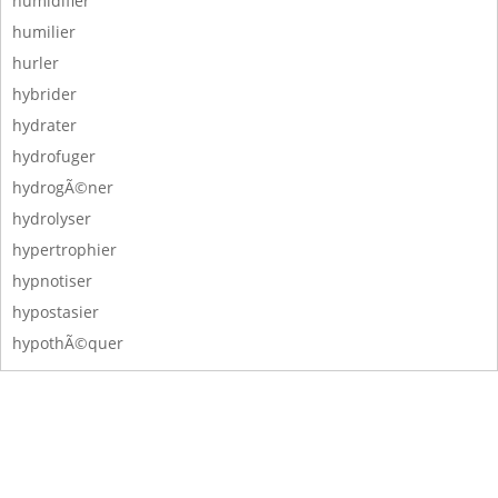
humidifier
humilier
hurler
hybrider
hydrater
hydrofuger
hydrogÃ©ner
hydrolyser
hypertrophier
hypnotiser
hypostasier
hypothÃ©quer