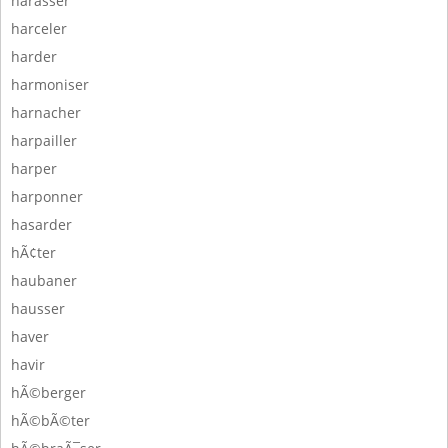
harasser
harceler
harder
harmoniser
harnacher
harpailler
harper
harponner
hasarder
hÃ¢ter
haubaner
hausser
haver
havir
hÃ©berger
hÃ©bÃ©ter