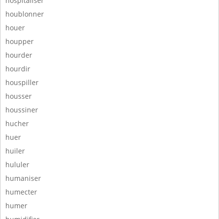
hospitaliser
houblonner
houer
houpper
hourder
hourdir
houspiller
housser
houssiner
hucher
huer
huiler
hululer
humaniser
humecter
humer