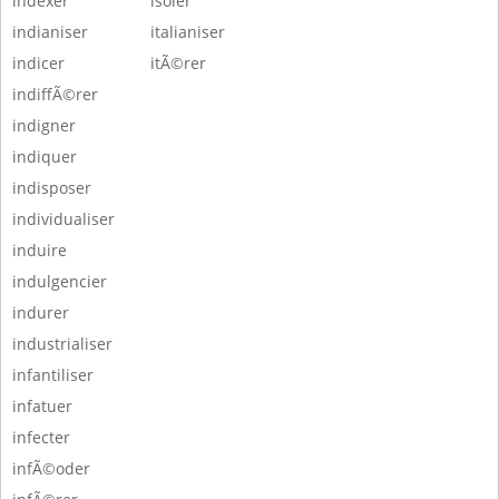
indexer
isoler
indianiser
italianiser
indicer
itÃ©rer
indiffÃ©rer
indigner
indiquer
indisposer
individualiser
induire
indulgencier
indurer
industrialiser
infantiliser
infatuer
infecter
infÃ©oder