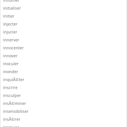
inhumer
initialiser
initier
injecter
injurier
innerver
innocenter
innover
inoculer
inonder
inquiÃ©ter
inscrire
insculper
insÃ©miner
insensibiliser
insÃ©rer