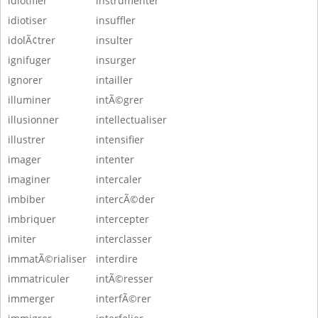
idiotifier
instrumenter
idiotiser
insuffler
idolÃ¢trer
insulter
ignifuger
insurger
ignorer
intailler
illuminer
intÃ©grer
illusionner
intellectualiser
illustrer
intensifier
imager
intenter
imaginer
intercaler
imbiber
intercÃ©der
imbriquer
intercepter
imiter
interclasser
immatÃ©rialiser
interdire
immatriculer
intÃ©resser
immerger
interfÃ©rer