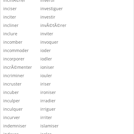
incinÃ©rer
invertir
inciser
investiguer
inciter
investir
incliner
invÃ©tÃ©rer
inclure
inviter
incomber
invoquer
incommoder
ioder
incorporer
iodler
incrÃ©menter
ioniser
incriminer
iouler
incruster
iriser
incuber
ironiser
inculper
irradier
inculquer
irriguer
incurver
irriter
indemniser
islamiser