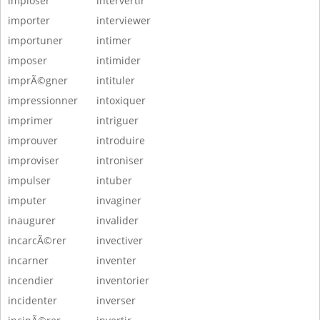
imploser
intervertir
importer
interviewer
importuner
intimer
imposer
intimider
imprÃ©gner
intituler
impressionner
intoxiquer
imprimer
intriguer
improuver
introduire
improviser
introniser
impulser
intuber
imputer
invaginer
inaugurer
invalider
incarcÃ©rer
invectiver
incarner
inventer
incendier
inventorier
incidenter
inverser