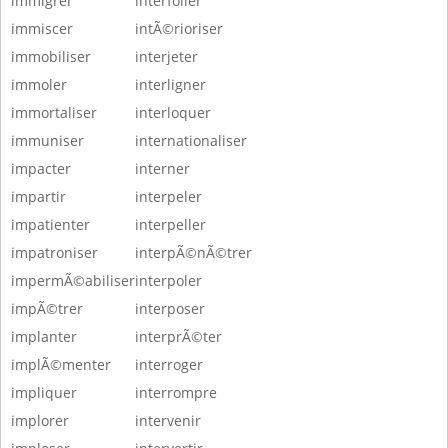
immigrer
interfolier
immiscer
intÃ©rioriser
immobiliser
interjeter
immoler
interligner
immortaliser
interloquer
immuniser
internationaliser
impacter
interner
impartir
interpeler
impatienter
interpeller
impatroniser
interpÃ©nÃ©trer
impermÃ©abiliser
interpoler
impÃ©trer
interposer
implanter
interprÃ©ter
implÃ©menter
interroger
impliquer
interrompre
implorer
intervenir