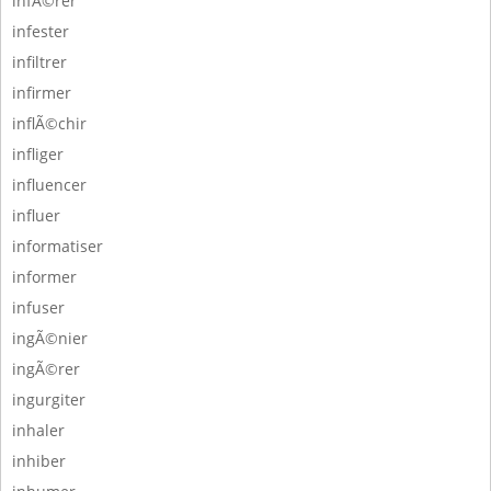
infÃ©rer
infester
infiltrer
infirmer
inflÃ©chir
infliger
influencer
influer
informatiser
informer
infuser
ingÃ©nier
ingÃ©rer
ingurgiter
inhaler
inhiber