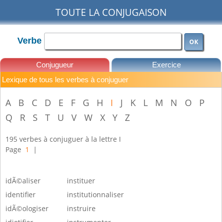
TOUTE LA CONJUGAISON
Verbe
OK
Conjugueur
Exercice
Lexique de tous les verbes à conjuguer
Leçons
A
B
C
D
E
F
G
H
I
J
K
L
M
N
O
P
Q
R
S
T
U
V
W
X
Y
Z
195 verbes à conjuguer à la lettre I
Page
1
|
idÃ©aliser
instituer
identifier
institutionnaliser
idÃ©ologiser
instruire