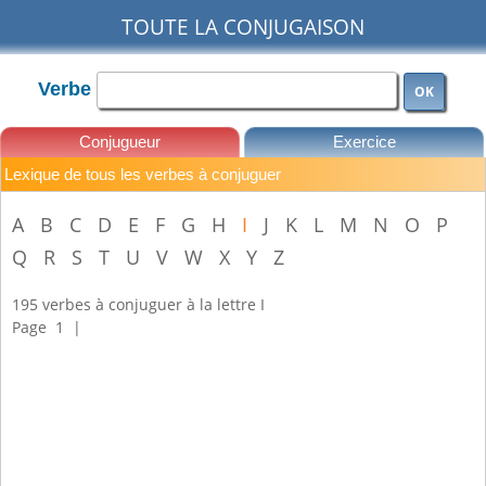
TOUTE LA CONJUGAISON
Verbe
OK
Conjugueur
Exercice
Lexique de tous les verbes à conjuguer
Leçons
A
B
C
D
E
F
G
H
I
J
K
L
M
N
O
P
Q
R
S
T
U
V
W
X
Y
Z
195 verbes à conjuguer à la lettre I
Page
1
|