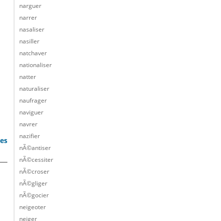
narguer
narrer
nasaliser
nasiller
natchaver
nationaliser
natter
naturaliser
naufrager
naviguer
navrer
nazifier
bes
nÃ©antiser
nÃ©cessiter
nÃ©croser
nÃ©gliger
nÃ©gocier
neigeoter
neiger