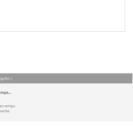
égales
|
emps...
les temps.
 verbe.