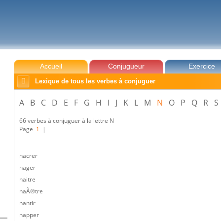
Accueil
Conjugueur
Exercice

Lexique de tous les verbes à conjuguer
A
B
C
D
E
F
G
H
I
J
K
L
M
N
O
P
Q
R
S
66 verbes à conjuguer à la lettre N
Page
1
|
nacrer
nager
naitre
naÃ®tre
nantir
napper