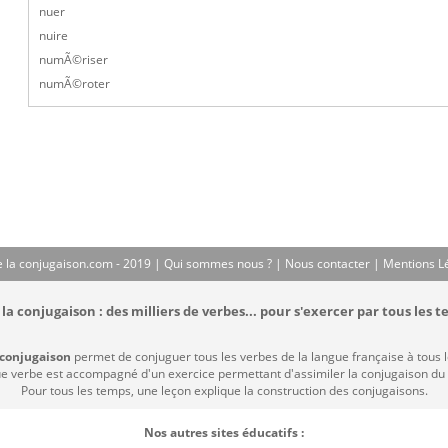
nuer
nuire
numÃ©riser
numÃ©roter
 la conjugaison.com - 2019 |
Qui sommes nous ?
|
Nous contacter
|
Mentions L
la conjugaison : des milliers de verbes... pour s'exercer par tous les t
 conjugaison
permet de conjuguer tous les verbes de la langue française à tous 
 verbe est accompagné d'un exercice permettant d'assimiler la conjugaison du
Pour tous les temps, une leçon explique la construction des conjugaisons.
Nos autres sites éducatifs :