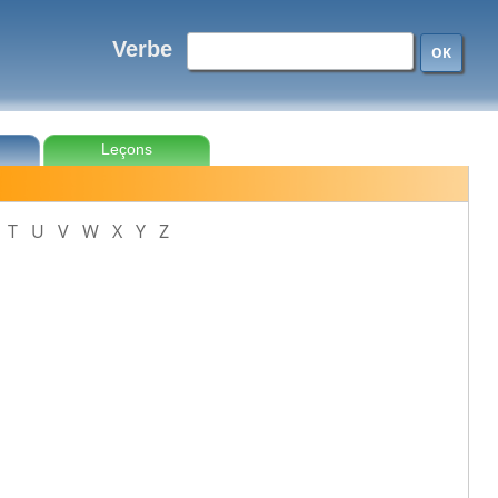
Verbe
OK
Leçons
T
U
V
W
X
Y
Z