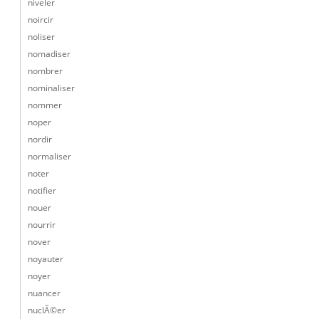
niveler
noircir
noliser
nomadiser
nombrer
nominaliser
nommer
noper
nordir
normaliser
noter
notifier
nouer
nourrir
nover
noyauter
noyer
nuancer
nuclÃ©er