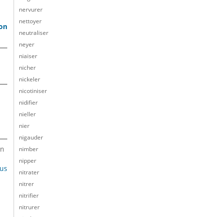
nervurer
nettoyer
son
neutraliser
neyer
niaiser
nicher
nickeler
nicotiniser
nidifier
nieller
nier
nigauder
en
nimber
nipper
lus
nitrater
nitrer
nitrifier
nitrurer