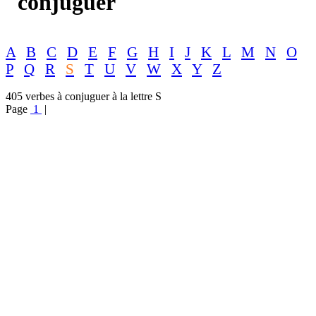
conjuguer
A
B
C
D
E
F
G
H
I
J
K
L
M
N
O
P
Q
R
S
T
U
V
W
X
Y
Z
405 verbes à conjuguer à la lettre S
Page
1
|