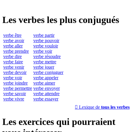
Les verbes les plus conjugués
verbe être
verbe partir
verbe avoir
verbe pouvoir
verbe aller
verbe vouloir
verbe prendre
verbe voir
verbe dire
verbe résoudre
verbe faire
verbe mettre
verbe venir
verbe jouer
verbe devoir
verbe conjuguer
verbe voir
verbe appeler
verbe joindre
verbe aimer
verbe permettre
verbe envoyer
verbe savoir
verbe attendre
verbe vivre
verbe essayer

Lexique de
tous les verbes
Les exercices qui pourraient