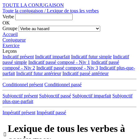
TOUTE LA CONJUGAISON
Toute la conjugaison / Lexique de tous les verbes
Verbe
OK
Groupe
Accueil
Conjugueur
Exercice
Leçons
Indicatif présent
Indicatif imparfait
Indicatif futur simple
Indicatif
passé simple
Indicatif passé composé - Niv 1
Indicatif passé
composé - Niv 2
Indicatif passé composé - Niv 3
Indicatif plus-que-
parfait
Indicatif futur antérieur
Indicatif passé antérieur
Conditionnel présent
Conditionnel passé
Subjonctif présent
Subjonctif passé
Subjonctif imparfait
Subjonctif
plus-que-parfait
Impératif présent
Impératif passé
Lexique de tous les verbes à
