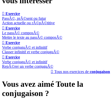
vous intéresser

Exercice
PassÃ©, prÃ©sent ou futur
Action actuelle ou rÃ©pÃ©titive

Exercice
Le passÃ© composÃ©
Mettre le texte au passÃ© composÃ©

Exercice
Verbe conjuguÃ© et infinitif
Classer infinitif et verbe conjuguÃ©

Exercice
Verbe conjuguÃ© et infinitif
RepÃ©rer un verbe conjuguÃ©

Tous nos exercices de
conjugaison
Vous avez aimé Toute la
conjugaison ?