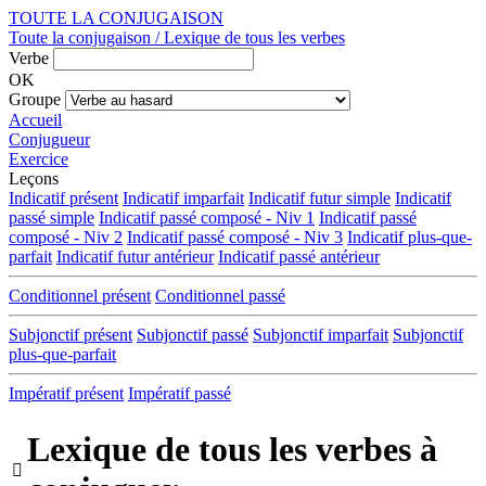
TOUTE LA CONJUGAISON
Toute la conjugaison / Lexique de tous les verbes
Verbe
OK
Groupe
Accueil
Conjugueur
Exercice
Leçons
Indicatif présent
Indicatif imparfait
Indicatif futur simple
Indicatif
passé simple
Indicatif passé composé - Niv 1
Indicatif passé
composé - Niv 2
Indicatif passé composé - Niv 3
Indicatif plus-que-
parfait
Indicatif futur antérieur
Indicatif passé antérieur
Conditionnel présent
Conditionnel passé
Subjonctif présent
Subjonctif passé
Subjonctif imparfait
Subjonctif
plus-que-parfait
Impératif présent
Impératif passé
Lexique de tous les verbes à
