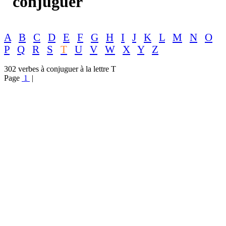
conjuguer
A
B
C
D
E
F
G
H
I
J
K
L
M
N
O
P
Q
R
S
T
U
V
W
X
Y
Z
302 verbes à conjuguer à la lettre T
Page
1
|