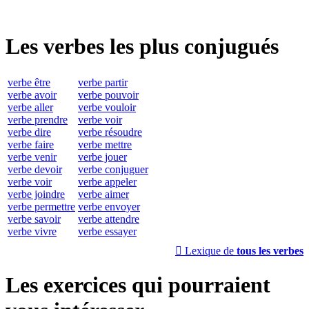
Les verbes les plus conjugués
verbe être
verbe partir
verbe avoir
verbe pouvoir
verbe aller
verbe vouloir
verbe prendre
verbe voir
verbe dire
verbe résoudre
verbe faire
verbe mettre
verbe venir
verbe jouer
verbe devoir
verbe conjuguer
verbe voir
verbe appeler
verbe joindre
verbe aimer
verbe permettre
verbe envoyer
verbe savoir
verbe attendre
verbe vivre
verbe essayer

Lexique de
tous les verbes
Les exercices qui pourraient