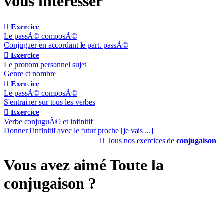
vous intéresser

Exercice
Le passÃ© composÃ©
Conjuguer en accordant le part. passÃ©

Exercice
Le pronom personnel sujet
Genre et nombre

Exercice
Le passÃ© composÃ©
S'entrainer sur tous les verbes

Exercice
Verbe conjuguÃ© et infinitif
Donner l'infinitif avec le futur proche [je vais ...]

Tous nos exercices de
conjugaison
Vous avez aimé Toute la
conjugaison ?