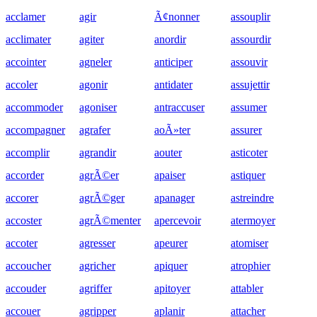
acclamer
agir
Ã¢nonner
assouplir
acclimater
agiter
anordir
assourdir
accointer
agneler
anticiper
assouvir
accoler
agonir
antidater
assujettir
accommoder
agoniser
antraccuser
assumer
accompagner
agrafer
aoÃ»ter
assurer
accomplir
agrandir
aouter
asticoter
accorder
agrÃ©er
apaiser
astiquer
accorer
agrÃ©ger
apanager
astreindre
accoster
agrÃ©menter
apercevoir
atermoyer
accoter
agresser
apeurer
atomiser
accoucher
agricher
apiquer
atrophier
accouder
agriffer
apitoyer
attabler
accouer
agripper
aplanir
attacher