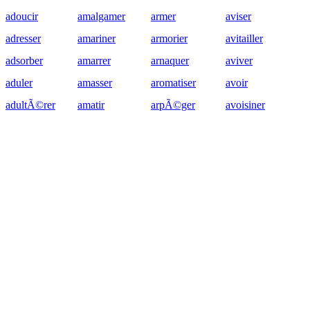
adoucir
amalgamer
armer
aviser
adresser
amariner
armorier
avitailler
adsorber
amarrer
arnaquer
aviver
aduler
amasser
aromatiser
avoir
adultÃ©rer
amatir
arpÃ©ger
avoisiner