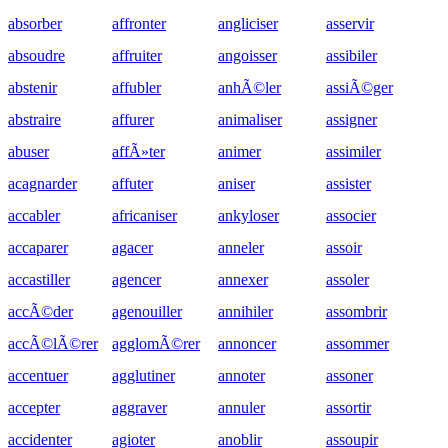
absorber
affronter
angliciser
asservir
absoudre
affruiter
angoisser
assibiler
abstenir
affubler
anhÃ©ler
assiÃ©ger
abstraire
affurer
animaliser
assigner
abuser
affÃ»ter
animer
assimiler
acagnarder
affuter
aniser
assister
accabler
africaniser
ankyloser
associer
accaparer
agacer
anneler
assoir
accastiller
agencer
annexer
assoler
accÃ©der
agenouiller
annihiler
assombrir
accÃ©lÃ©rer
agglomÃ©rer
annoncer
assommer
accentuer
agglutiner
annoter
assoner
accepter
aggraver
annuler
assortir
accidenter
agioter
anoblir
assoupir