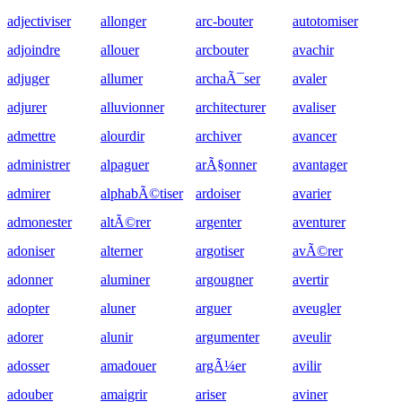
adjectiviser
allonger
arc-bouter
autotomiser
adjoindre
allouer
arcbouter
avachir
adjuger
allumer
archaÃ¯ser
avaler
adjurer
alluvionner
architecturer
avaliser
admettre
alourdir
archiver
avancer
administrer
alpaguer
arÃ§onner
avantager
admirer
alphabÃ©tiser
ardoiser
avarier
admonester
altÃ©rer
argenter
aventurer
adoniser
alterner
argotiser
avÃ©rer
adonner
aluminer
argougner
avertir
adopter
aluner
arguer
aveugler
adorer
alunir
argumenter
aveulir
adosser
amadouer
argÃ¼er
avilir
adouber
amaigrir
ariser
aviner