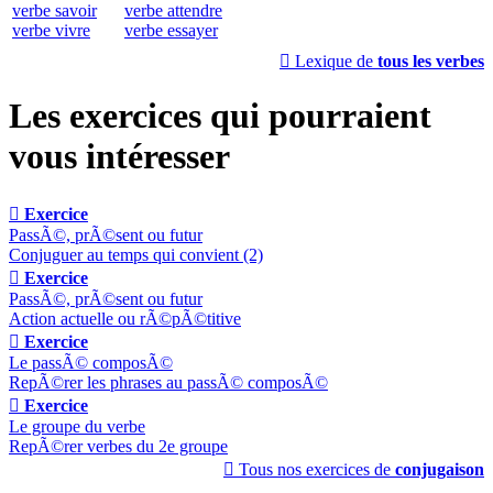
verbe savoir
verbe attendre
verbe vivre
verbe essayer

Lexique de
tous les verbes
Les exercices qui pourraient
vous intéresser

Exercice
PassÃ©, prÃ©sent ou futur
Conjuguer au temps qui convient (2)

Exercice
PassÃ©, prÃ©sent ou futur
Action actuelle ou rÃ©pÃ©titive

Exercice
Le passÃ© composÃ©
RepÃ©rer les phrases au passÃ© composÃ©

Exercice
Le groupe du verbe
RepÃ©rer verbes du 2e groupe

Tous nos exercices de
conjugaison