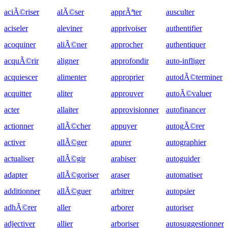
aciÃ©riser
alÃ©ser
apprÃªter
ausculter
aciseler
aleviner
apprivoiser
authentifier
acoquiner
aliÃ©ner
approcher
authentiquer
acquÃ©rir
aligner
approfondir
auto-infliger
acquiescer
alimenter
approprier
autodÃ©terminer
acquitter
aliter
approuver
autoÃ©valuer
acter
allaiter
approvisionner
autofinancer
actionner
allÃ©cher
appuyer
autogÃ©rer
activer
allÃ©ger
apurer
autographier
actualiser
allÃ©gir
arabiser
autoguider
adapter
allÃ©goriser
araser
automatiser
additionner
allÃ©guer
arbitrer
autopsier
adhÃ©rer
aller
arborer
autoriser
adjectiver
allier
arboriser
autosuggestionner