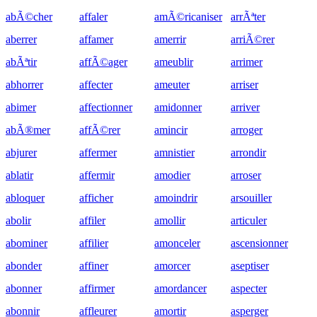
abÃ©cher
affaler
amÃ©ricaniser
arrÃªter
aberrer
affamer
amerrir
arriÃ©rer
abÃªtir
affÃ©ager
ameublir
arrimer
abhorrer
affecter
ameuter
arriser
abimer
affectionner
amidonner
arriver
abÃ®mer
affÃ©rer
amincir
arroger
abjurer
affermer
amnistier
arrondir
ablatir
affermir
amodier
arroser
abloquer
afficher
amoindrir
arsouiller
abolir
affiler
amollir
articuler
abominer
affilier
amonceler
ascensionner
abonder
affiner
amorcer
aseptiser
abonner
affirmer
amordancer
aspecter
abonnir
affleurer
amortir
asperger