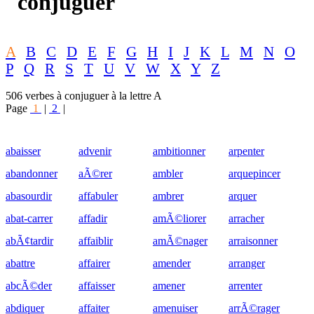
conjuguer
A
B
C
D
E
F
G
H
I
J
K
L
M
N
O
P
Q
R
S
T
U
V
W
X
Y
Z
506 verbes à conjuguer à la lettre A
Page
1
|
2
|
abaisser
advenir
ambitionner
arpenter
abandonner
aÃ©rer
ambler
arquepincer
abasourdir
affabuler
ambrer
arquer
abat-carrer
affadir
amÃ©liorer
arracher
abÃ¢tardir
affaiblir
amÃ©nager
arraisonner
abattre
affairer
amender
arranger
abcÃ©der
affaisser
amener
arrenter
abdiquer
affaiter
amenuiser
arrÃ©rager