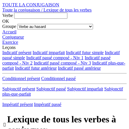
TOUTE LA CONJUGAISON
Toute la conjugaison / Lexique de tous les verbes
Verbe
OK
Groupe
Accueil
Conjugueur
Exercice
Leçons
Indicatif présent
Indicatif imparfait
Indicatif futur simple
Indicatif
passé simple
Indicatif passé composé - Niv 1
Indicatif passé
composé - Niv 2
Indicatif passé composé - Niv 3
Indicatif plus-que-
parfait
Indicatif futur antérieur
Indicatif passé antérieur
Conditionnel présent
Conditionnel passé
Subjonctif présent
Subjonctif passé
Subjonctif imparfait
Subjonctif
plus-que-parfait
Impératif présent
Impératif passé
Lexique de tous les verbes à
