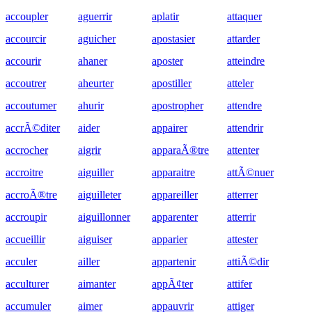
accoupler
aguerrir
aplatir
attaquer
accourcir
aguicher
apostasier
attarder
accourir
ahaner
aposter
atteindre
accoutrer
aheurter
apostiller
atteler
accoutumer
ahurir
apostropher
attendre
accrÃ©diter
aider
appairer
attendrir
accrocher
aigrir
apparaÃ®tre
attenter
accroitre
aiguiller
apparaitre
attÃ©nuer
accroÃ®tre
aiguilleter
appareiller
atterrer
accroupir
aiguillonner
apparenter
atterrir
accueillir
aiguiser
apparier
attester
acculer
ailler
appartenir
attiÃ©dir
acculturer
aimanter
appÃ¢ter
attifer
accumuler
aimer
appauvrir
attiger