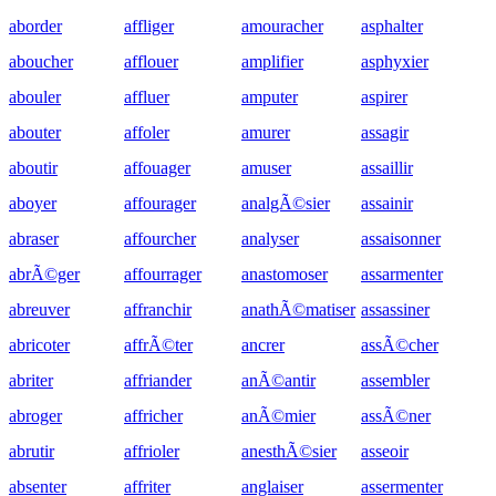
aborder
affliger
amouracher
asphalter
aboucher
afflouer
amplifier
asphyxier
abouler
affluer
amputer
aspirer
abouter
affoler
amurer
assagir
aboutir
affouager
amuser
assaillir
aboyer
affourager
analgÃ©sier
assainir
abraser
affourcher
analyser
assaisonner
abrÃ©ger
affourrager
anastomoser
assarmenter
abreuver
affranchir
anathÃ©matiser
assassiner
abricoter
affrÃ©ter
ancrer
assÃ©cher
abriter
affriander
anÃ©antir
assembler
abroger
affricher
anÃ©mier
assÃ©ner
abrutir
affrioler
anesthÃ©sier
asseoir
absenter
affriter
anglaiser
assermenter