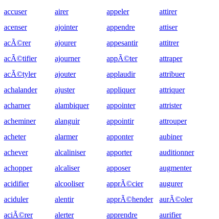
accuser
airer
appeler
attirer
acenser
ajointer
appendre
attiser
acÃ©rer
ajourer
appesantir
attitrer
acÃ©tifier
ajourner
appÃ©ter
attraper
acÃ©tyler
ajouter
applaudir
attribuer
achalander
ajuster
appliquer
attriquer
acharner
alambiquer
appointer
attrister
acheminer
alanguir
appointir
attrouper
acheter
alarmer
apponter
aubiner
achever
alcaliniser
apporter
auditionner
achopper
alcaliser
apposer
augmenter
acidifier
alcooliser
apprÃ©cier
augurer
aciduler
alentir
apprÃ©hender
aurÃ©oler
aciÃ©rer
alerter
apprendre
aurifier