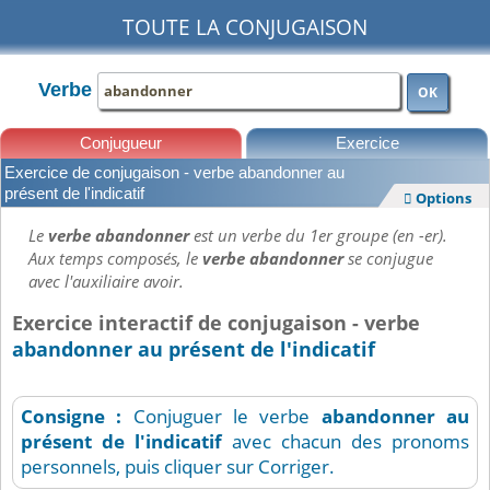
TOUTE LA CONJUGAISON
Verbe
OK
Conjugueur
Exercice
Exercice de conjugaison - verbe abandonner au
Leçons
présent de l'indicatif
Options

Le
verbe abandonner
est un verbe du 1er groupe (en -er).
Aux temps composés, le
verbe abandonner
se conjugue
avec l'auxiliaire avoir.
Exercice interactif de conjugaison - verbe
abandonner au présent de l'indicatif
Consigne :
Conjuguer le verbe
abandonner
au
présent de l'indicatif
avec chacun des pronoms
personnels, puis cliquer sur Corriger.