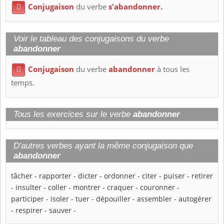
Conjugaison
du verbe
s'abandonner.

Voir le tableau des conjugaisons du verbe
abandonner
Conjugaison
du verbe
abandonner
à tous les

temps.
Tous les exercices sur le verbe
abandonner
D'autres verbes ayant la même conjugaison que
abandonner
tâcher
-
rapporter
-
dicter
-
ordonner
-
citer
-
puiser
-
retirer
-
insulter
-
coller
-
montrer
-
craquer
-
couronner
-
participer
-
isoler
-
tuer
-
dépouiller
-
assembler
-
autogérer
-
respirer
-
sauver
-