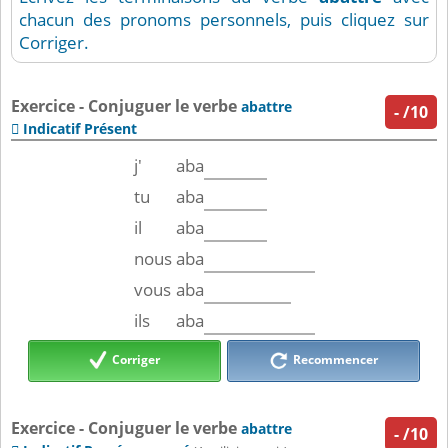
chacun des pronoms personnels, puis cliquez sur
Corriger.
Exercice - Conjuguer le verbe
abattre
-
/10
Indicatif Présent

j'
aba
tu
aba
il
aba
nous
aba
vous
aba
ils
aba
Corriger
Recommencer
Exercice - Conjuguer le verbe
abattre
-
/10