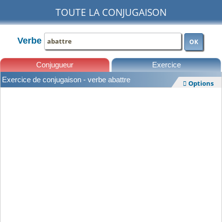
TOUTE LA CONJUGAISON
Verbe
OK
Conjugueur
Exercice
Exercice de conjugaison - verbe abattre
Options

Leçons