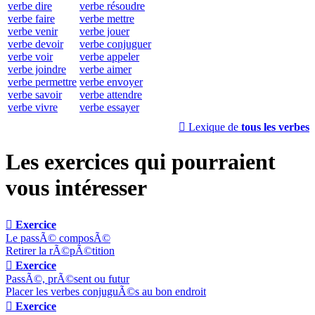
verbe dire
verbe résoudre
verbe faire
verbe mettre
verbe venir
verbe jouer
verbe devoir
verbe conjuguer
verbe voir
verbe appeler
verbe joindre
verbe aimer
verbe permettre
verbe envoyer
verbe savoir
verbe attendre
verbe vivre
verbe essayer

Lexique de
tous les verbes
Les exercices qui pourraient
vous intéresser

Exercice
Le passÃ© composÃ©
Retirer la rÃ©pÃ©tition

Exercice
PassÃ©, prÃ©sent ou futur
Placer les verbes conjuguÃ©s au bon endroit

Exercice