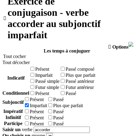
Exercice de
conjugaison - verbe

accorder au subjonctif
imparfait

Options
Les temps à conjuguer
Tout cocher
Tout décocher
Présent
Passé composé
Imparfait
Plus que parfait
Indicatif
Passé simple
Passé antérieur
Futur simple
Futur antérieur
Conditionnel
Présent
Passé
Présent
Passé
Subjonctif
Imparfait
Plus que parfait
Impératif
Présent
Passé
Infinitif
Présent
Passé
Participe
Présent
Passé
Saisir un
verbe
Ou choisir un
groupe