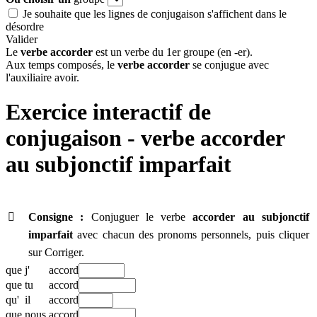
Je souhaite que les lignes de conjugaison s'affichent dans le
désordre
Valider
Le
verbe accorder
est un verbe du 1er groupe (en -er).
Aux temps composés, le
verbe accorder
se conjugue avec
l'auxiliaire avoir.
Exercice interactif de
conjugaison - verbe
accorder
au subjonctif imparfait

Consigne :
Conjuguer le verbe
accorder
au subjonctif
imparfait
avec chacun des pronoms personnels, puis cliquer
sur Corriger.
que
j'
accord
que
tu
accord
qu'
il
accord
que
nous
accord