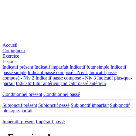
Accueil
Conjugueur
Exercice
Leçons
Indicatif présent
Indicatif imparfait
Indicatif futur simple
Indicatif
passé simple
Indicatif passé composé - Niv 1
Indicatif passé
composé - Niv 2
Indicatif passé composé - Niv 3
Indicatif plus-que-
parfait
Indicatif futur antérieur
Indicatif passé antérieur
Conditionnel présent
Conditionnel passé
Subjonctif présent
Subjonctif passé
Subjonctif imparfait
Subjonctif
plus-que-parfait
Impératif présent
Impératif passé