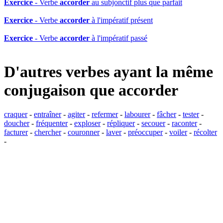
Exercice
- Verbe
accorder
au subjonctif plus que parfait
Exercice
- Verbe
accorder
à l'impératif présent
Exercice
- Verbe
accorder
à l'impératif passé
D'autres verbes ayant la même
conjugaison que
accorder
craquer
-
entraîner
-
agiter
-
refermer
-
labourer
-
fâcher
-
tester
-
doucher
-
fréquenter
-
exploser
-
répliquer
-
secouer
-
raconter
-
facturer
-
chercher
-
couronner
-
laver
-
préoccuper
-
voiler
-
récolter
-