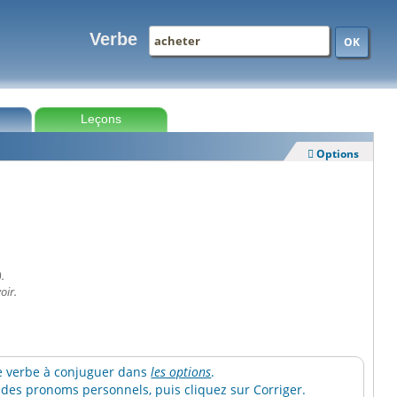
Verbe
OK
Leçons
Options

.
oir.
 le verbe à conjuguer dans
les options
.
des pronoms personnels, puis cliquez sur Corriger.