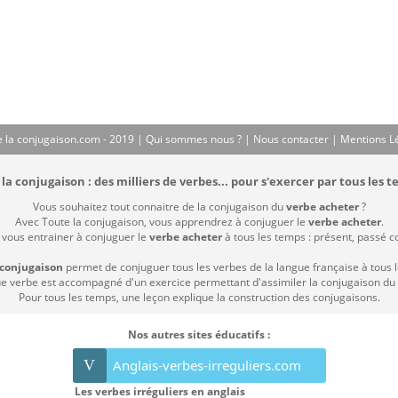
 la conjugaison.com - 2019 |
Qui sommes nous ?
|
Nous contacter
|
Mentions L
la conjugaison : des milliers de verbes... pour s'exercer par tous les t
Vous souhaitez tout connaitre de la conjugaison du
verbe acheter
?
Avec Toute la conjugaison, vous apprendrez à conjuguer le
verbe acheter
.
 vous entrainer à conjuguer le
verbe acheter
à tous les temps : présent, passé com
 conjugaison
permet de conjuguer tous les verbes de la langue française à tous 
 verbe est accompagné d'un exercice permettant d'assimiler la conjugaison du
Pour tous les temps, une leçon explique la construction des conjugaisons.
Nos autres sites éducatifs :
V
Anglais-verbes-irreguliers.com
Les verbes irréguliers en anglais