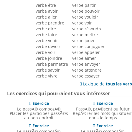
verbe être
verbe partir
verbe avoir
verbe pouvoir
verbe aller
verbe vouloir
verbe prendre
verbe voir
verbe dire
verbe résoudre
verbe faire
verbe mettre
verbe venir
verbe jouer
verbe devoir
verbe conjuguer
verbe voir
verbe appeler
verbe joindre
verbe aimer
verbe permettre
verbe envoyer
verbe savoir
verbe attendre
verbe vivre
verbe essayer
Lexique de
tous les ver

Les exercices qui pourraient vous intéresser
Exercice
Exercice


Le passÃ© composÃ©
PassÃ©, prÃ©sent ou futur
Placer les participes passÃ©s
RepÃ©rer les mots qui situen
au bon endroit
dans le temps
Exercice
Exercice


Le passÃ© composÃ©
Le passÃ© composÃ©