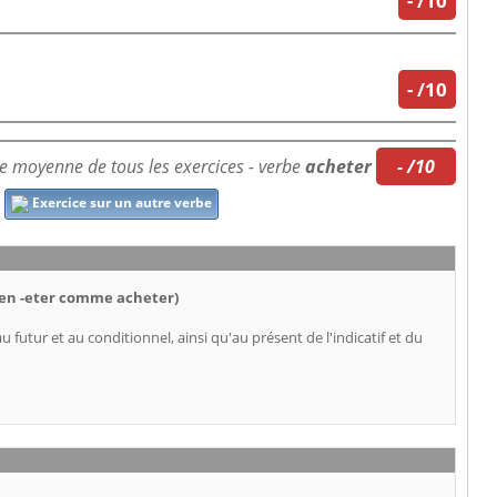
-
/10
-
/10
e moyenne de tous les exercices - verbe
acheter
- /10
Exercice sur un autre verbe
 (en -eter comme acheter)
au futur et au conditionnel, ainsi qu'au présent de l'indicatif et du