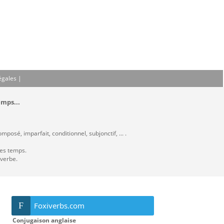
égales
|
emps...
posé, imparfait, conditionnel, subjonctif, ... .
les temps.
 verbe.
F
Foxiverbs.com
Conjugaison anglaise