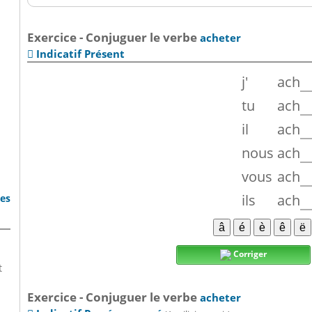
Exercice - Conjuguer le verbe
acheter
Indicatif Présent

j'
ach
tu
ach
il
ach
nous
ach
vous
ach
ils
ach
bes
Corriger
t
Exercice - Conjuguer le verbe
acheter