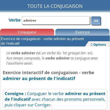
TOUTE LA CONJUGAISON
Verbe
OK
Conjugueur
Exercice
Exercice de conjugaison - verbe admirer au présent
Leçons
de l'indicatif
Options

Le
verbe admirer
est un verbe du 1er groupe (en -er).
Aux temps composés, le
verbe admirer
se conjugue avec
l'auxiliaire avoir.
Exercice interactif de conjugaison - verbe
admirer au présent de l'indicatif
Consigne :
Conjuguer le verbe
admirer
au présent
de l'indicatif
avec chacun des pronoms personnels,
puis cliquer sur Corriger.