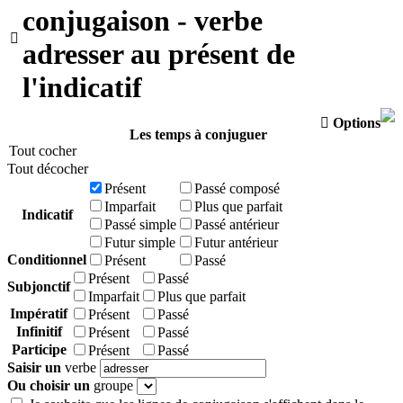
conjugaison - verbe

adresser au présent de
l'indicatif

Options
Les temps à conjuguer
Tout cocher
Tout décocher
Présent
Passé composé
Imparfait
Plus que parfait
Indicatif
Passé simple
Passé antérieur
Futur simple
Futur antérieur
Conditionnel
Présent
Passé
Présent
Passé
Subjonctif
Imparfait
Plus que parfait
Impératif
Présent
Passé
Infinitif
Présent
Passé
Participe
Présent
Passé
Saisir un
verbe
Ou choisir un
groupe