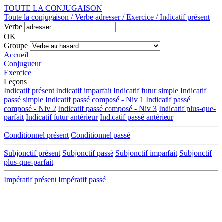
TOUTE LA CONJUGAISON
Toute la conjugaison / Verbe adresser / Exercice / Indicatif présent
Verbe
OK
Groupe
Accueil
Conjugueur
Exercice
Leçons
Indicatif présent
Indicatif imparfait
Indicatif futur simple
Indicatif
passé simple
Indicatif passé composé - Niv 1
Indicatif passé
composé - Niv 2
Indicatif passé composé - Niv 3
Indicatif plus-que-
parfait
Indicatif futur antérieur
Indicatif passé antérieur
Conditionnel présent
Conditionnel passé
Subjonctif présent
Subjonctif passé
Subjonctif imparfait
Subjonctif
plus-que-parfait
Impératif présent
Impératif passé