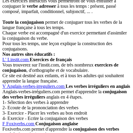
Les exercices interactifs vous permettront de vous entrainer à
conjuguer le
verbe adresser
à tous les temps : présent, passé
composé, imparfait, conditionnel, subjonctif, ... .
Toute la conjugaison
permet de conjuguer tous les verbes de la
langue française à tous les temps.
Chaque verbe est accompagné d'un exercice permettant d'assimiler
la conjugaison du verbe.
Pour tous les temps, une leçon explique la construction des
conjugaisons.
Nos autres sites éducatifs :
L'
Linstit.com
Exercices de français
Vous trouverez sur l'instit.com, de très nombreux
exercices de
conjugaison
, d'orthographe et de vocabulaire.
Ce site est destiné aux enfants, et à tous les adultes qui souhaitent
apprendre la langue française.
V
Anglais-verbes-irreguliers.com
Les verbes irréguliers en anglais
Anglais-verbes-irréguliers.com permet d'apprendre la
conjugaison
des verbes irréguliers
anglais en 4 étapes.
1- Sélection des verbes à apprendre
2- Ecoute de la prononciation des verbes
3- Exercice - Placer les verbes au bon endroit
4- Exercice - Ecrire la conjugaison des verbes
F
Foxiverbs.com
Conjugaison anglaise
Foxiverbs.com permet d'apprendre la
conjugaison des verbes