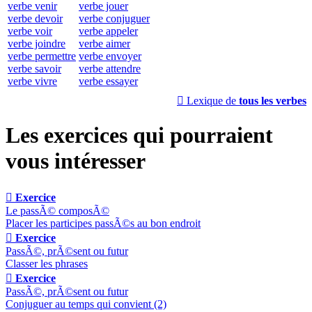
verbe venir
verbe jouer
verbe devoir
verbe conjuguer
verbe voir
verbe appeler
verbe joindre
verbe aimer
verbe permettre
verbe envoyer
verbe savoir
verbe attendre
verbe vivre
verbe essayer

Lexique de
tous les verbes
Les exercices qui pourraient
vous intéresser

Exercice
Le passÃ© composÃ©
Placer les participes passÃ©s au bon endroit

Exercice
PassÃ©, prÃ©sent ou futur
Classer les phrases

Exercice
PassÃ©, prÃ©sent ou futur
Conjuguer au temps qui convient (2)