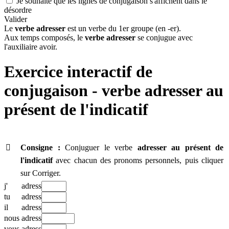
Je souhaite que les lignes de conjugaison s'affichent dans le
désordre
Valider
Le
verbe adresser
est un verbe du 1er groupe (en -er).
Aux temps composés, le
verbe adresser
se conjugue avec
l'auxiliaire avoir.
Exercice interactif de
conjugaison - verbe
adresser au
présent de l'indicatif

Consigne :
Conjuguer le verbe
adresser
au présent de
l'indicatif
avec chacun des pronoms personnels, puis cliquer
sur Corriger.
j'
adress
tu
adress
il
adress
nous
adress
vous
adress