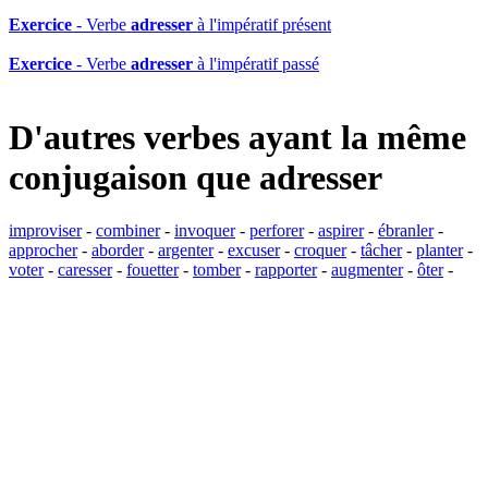
Exercice
- Verbe
adresser
à l'impératif présent
Exercice
- Verbe
adresser
à l'impératif passé
D'autres verbes ayant la même
conjugaison que
adresser
improviser
-
combiner
-
invoquer
-
perforer
-
aspirer
-
ébranler
-
approcher
-
aborder
-
argenter
-
excuser
-
croquer
-
tâcher
-
planter
-
voter
-
caresser
-
fouetter
-
tomber
-
rapporter
-
augmenter
-
ôter
-