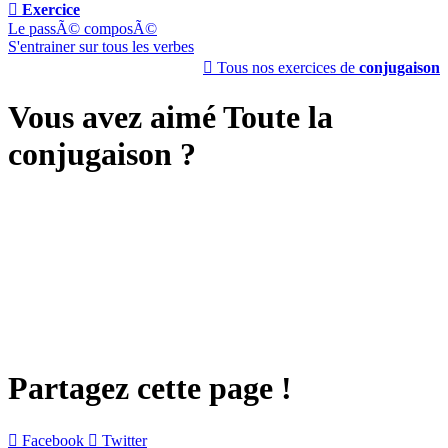

Exercice
Le passÃ© composÃ©
S'entrainer sur tous les verbes

Tous nos exercices de
conjugaison
Vous avez aimé Toute la
conjugaison ?
Partagez cette page !

Facebook

Twitter