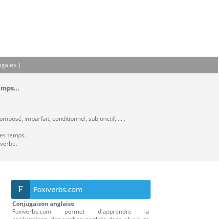
égales
|
emps...
mposé, imparfait, conditionnel, subjonctif, ... .
les temps.
 verbe.
F
Foxiverbs.com
Conjugaison anglaise
Foxiverbs.com permet d'apprendre la