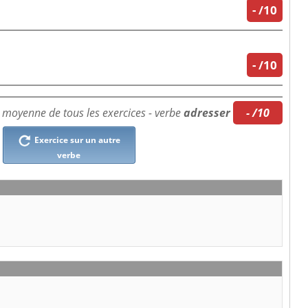
-
/10
-
/10
 moyenne de tous les exercices - verbe
adresser
- /10
Exercice sur un autre
verbe