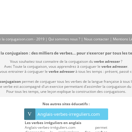
 la conjugaison.com - 2019 |
Qui sommes nous ?
|
Nous contacter
|
Mentions L
la conjugaison : des milliers de verbes... pour s'exercer par tous les t
Vous souhaitez tout connaitre de la conjugaison du
verbe adresser
?
Avec Toute la conjugaison, vous apprendrez à conjuguer le
verbe adresser
.
 vous entrainer à conjuguer le
verbe adresser
à tous les temps : présent, passé co
 conjugaison
permet de conjuguer tous les verbes de la langue française à tous 
 verbe est accompagné d'un exercice permettant d'assimiler la conjugaison du
Pour tous les temps, une leçon explique la construction des conjugaisons.
Nos autres sites éducatifs :
V
Anglais-verbes-irreguliers.com
Les verbes irréguliers en anglais
Anglais-verbes-irréguliers.com permet