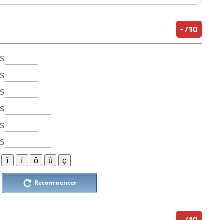
-
/10
ss
ss
ss
ss
ss
ss
Recommencer
-
/10