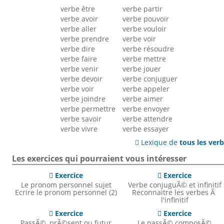
verbe être
verbe partir
verbe avoir
verbe pouvoir
verbe aller
verbe vouloir
verbe prendre
verbe voir
verbe dire
verbe résoudre
verbe faire
verbe mettre
verbe venir
verbe jouer
verbe devoir
verbe conjuguer
verbe voir
verbe appeler
verbe joindre
verbe aimer
verbe permettre
verbe envoyer
verbe savoir
verbe attendre
verbe vivre
verbe essayer
Lexique de
tous les ver

Les exercices qui pourraient vous intéresser
Exercice
Exercice


Le pronom personnel sujet
Verbe conjuguÃ© et infinitif
Ecrire le pronom personnel (2)
Reconnaitre les verbes Ã
l'infinitif
Exercice
Exercice


PassÃ©, prÃ©sent ou futur
Le passÃ© composÃ©