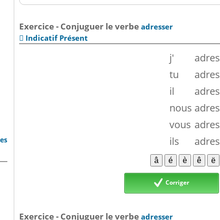
Exercice - Conjuguer le verbe
adresser
Indicatif Présent

j'
adre
tu
adre
il
adre
nous
adre
vous
adre
ils
adre
bes
Corriger
Exercice - Conjuguer le verbe
adresser