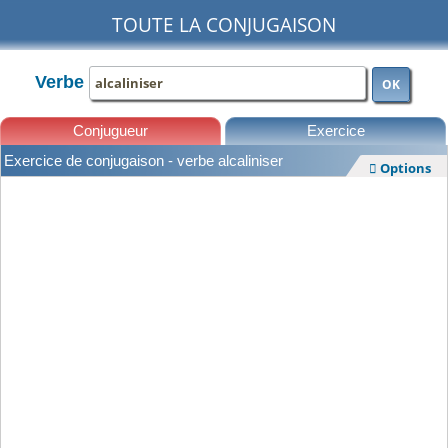
TOUTE LA CONJUGAISON
Verbe
OK
Conjugueur
Exercice
Exercice de conjugaison - verbe alcaliniser
Options

Leçons