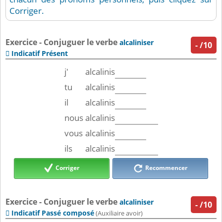
Corriger.
Exercice - Conjuguer le verbe
alcaliniser
-
/10
Indicatif Présent

j'
alcalinis
tu
alcalinis
il
alcalinis
nous
alcalinis
vous
alcalinis
ils
alcalinis
Corriger
Recommencer
Exercice - Conjuguer le verbe
alcaliniser
-
/10
Indicatif Passé composé

(Auxiliaire avoir)