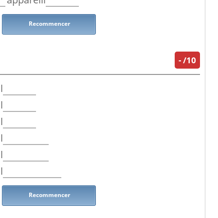
Recommencer
-
/10
l
l
l
l
l
l
Recommencer