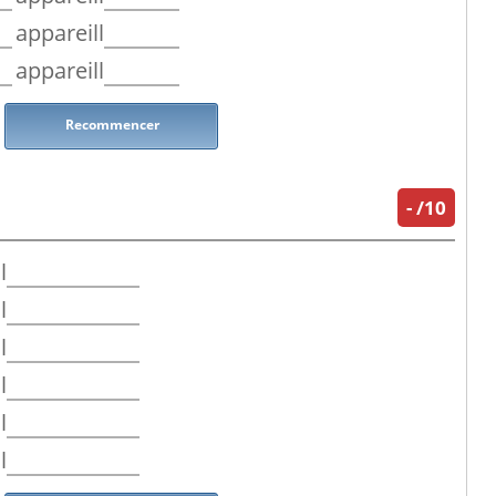
appareill
appareill
Recommencer
-
/10
l
l
l
l
l
l