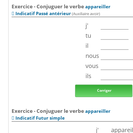
Exercice - Conjuguer le verbe
appareiller
Indicatif Passé antérieur
(Auxiliaire avoir)

j'
tu
il
nous
vous
ils
Corriger
Exercice - Conjuguer le verbe
appareiller
Indicatif Futur simple

j'
appareil