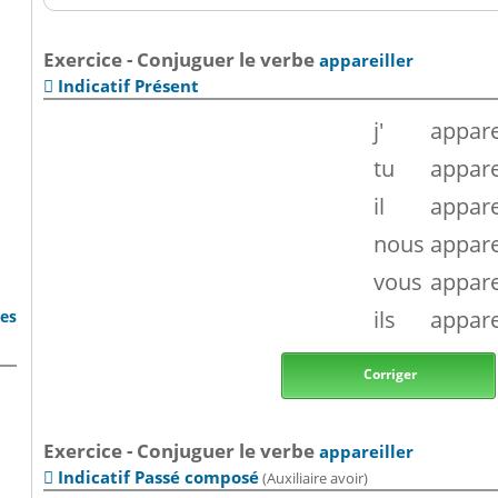
Exercice - Conjuguer le verbe
appareiller
Indicatif Présent

j'
appare
tu
appare
il
appare
nous
appare
vous
appare
ils
appare
bes
Corriger
Exercice - Conjuguer le verbe
appareiller
Indicatif Passé composé
(Auxiliaire avoir)
