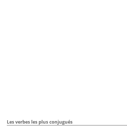
TOUTE LA CONJUGAISON
Toute la conjugaison / Verbe appareiller / Exercice
Les verbes les plus conjugués