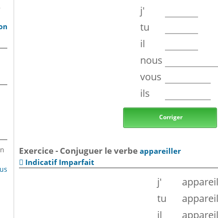
,
j'
tu
son
il
nous
vous
ils
Corriger
en
Exercice - Conjuguer le verbe
appareiller
Indicatif Imparfait

lus
j'
appareil
tu
appareil
il
appareil