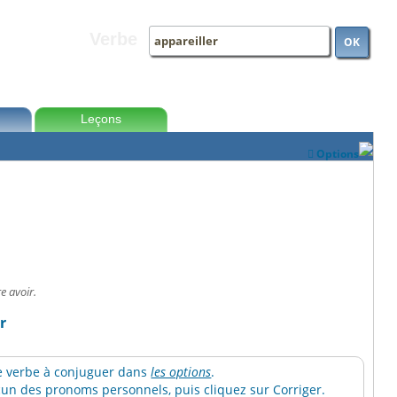
Verbe
OK
Leçons
Options

e avoir.
r
 le verbe à conjuguer dans
les options
.
un des pronoms personnels, puis cliquez sur Corriger.