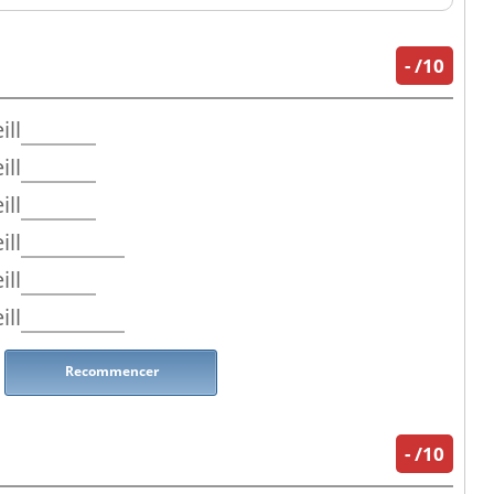
-
/10
ill
ill
ill
ill
ill
ill
Recommencer
-
/10