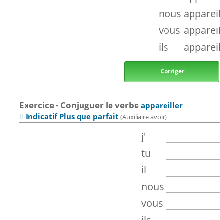
nous
appareil
vous
appareil
ils
appareil
Corriger
Exercice - Conjuguer le verbe
appareiller
Indicatif Plus que parfait
(Auxiliaire avoir)

j'
tu
il
nous
vous
ils