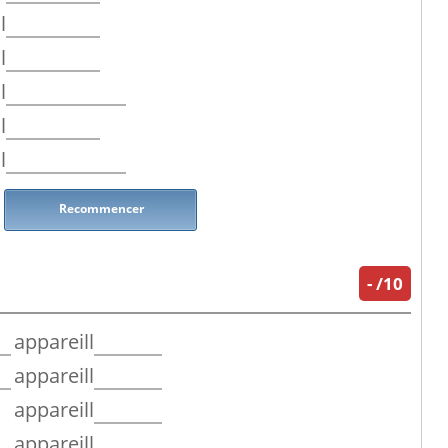
l
l
l
l
l
Recommencer
-
/10
appareill
appareill
appareill
appareill