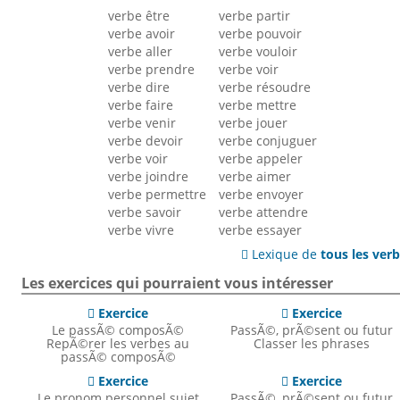
verbe être
verbe partir
verbe avoir
verbe pouvoir
verbe aller
verbe vouloir
verbe prendre
verbe voir
verbe dire
verbe résoudre
verbe faire
verbe mettre
verbe venir
verbe jouer
verbe devoir
verbe conjuguer
verbe voir
verbe appeler
verbe joindre
verbe aimer
verbe permettre
verbe envoyer
verbe savoir
verbe attendre
verbe vivre
verbe essayer
Lexique de
tous les ver

Les exercices qui pourraient vous intéresser
Exercice
Exercice


Le passÃ© composÃ©
PassÃ©, prÃ©sent ou futur
RepÃ©rer les verbes au
Classer les phrases
passÃ© composÃ©
Exercice
Exercice


Le pronom personnel sujet
PassÃ©, prÃ©sent ou futur