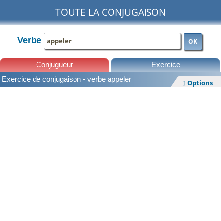
TOUTE LA CONJUGAISON
Verbe
OK
Conjugueur
Exercice
Exercice de conjugaison - verbe appeler
Options

Leçons