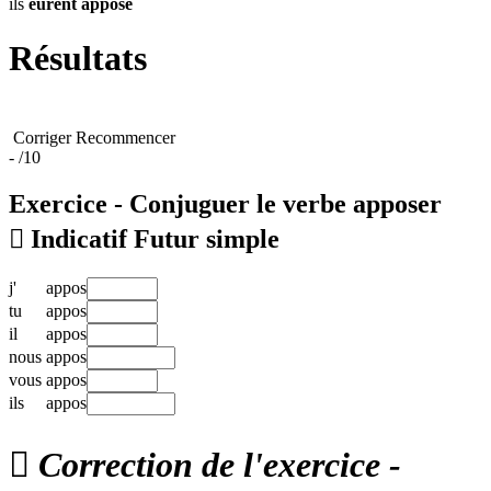
ils
eurent
apposé
Résultats
Corriger
Recommencer
-
/10
Exercice - Conjuguer le verbe
apposer

Indicatif Futur simple
j'
appos
tu
appos
il
appos
nous
appos
vous
appos
ils
appos

Correction de l'exercice -