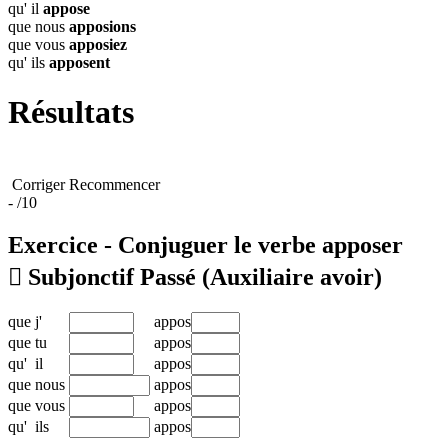
qu' il
appose
que nous
apposions
que vous
apposiez
qu' ils
apposent
Résultats
Corriger
Recommencer
-
/10
Exercice - Conjuguer le verbe
apposer

Subjonctif Passé
(Auxiliaire avoir)
que
j'
appos
que
tu
appos
qu'
il
appos
que
nous
appos
que
vous
appos
qu'
ils
appos