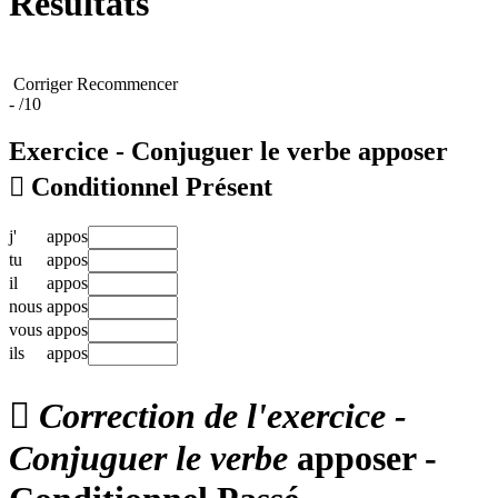
Résultats
Corriger
Recommencer
-
/10
Exercice - Conjuguer le verbe
apposer

Conditionnel Présent
j'
appos
tu
appos
il
appos
nous
appos
vous
appos
ils
appos

Correction de l'exercice -
Conjuguer le verbe
apposer -