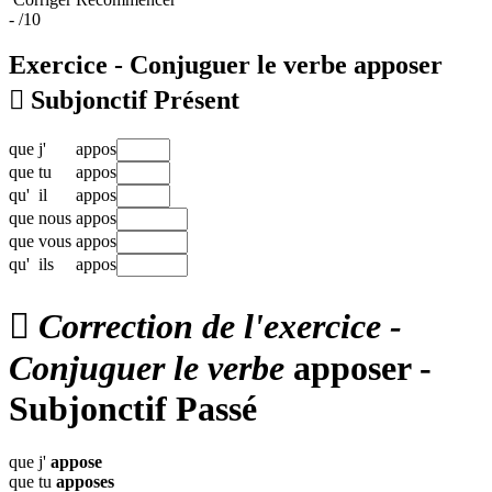
-
/10
Exercice - Conjuguer le verbe
apposer

Subjonctif Présent
que
j'
appos
que
tu
appos
qu'
il
appos
que
nous
appos
que
vous
appos
qu'
ils
appos

Correction de l'exercice -
Conjuguer le verbe
apposer -
Subjonctif Passé
que j'
appose
que tu
apposes