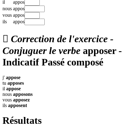
il
appos
nous
appos
vous
appos
ils
appos

Correction de l'exercice -
Conjuguer le verbe
apposer -
Indicatif Passé composé
j'
appose
tu
apposes
il
appose
nous
apposons
vous
apposez
ils
apposent
Résultats