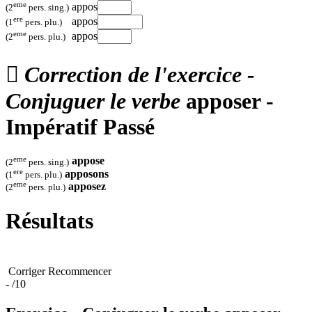
eme
appos
(2
pers. sing.)
ere
appos
(1
pers. plu.)
eme
appos
(2
pers. plu.)

Correction de l'exercice -
Conjuguer le verbe
apposer -
Impératif Passé
eme
appose
(2
pers. sing.)
ere
apposons
(1
pers. plu.)
eme
apposez
(2
pers. plu.)
Résultats
Corriger
Recommencer
-
/10