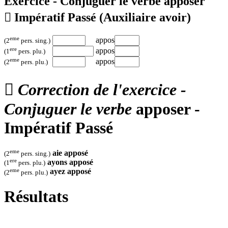
Exercice - Conjuguer le verbe
apposer

Impératif Passé
(Auxiliaire avoir)
eme
appos
(2
pers. sing.)
ere
appos
(1
pers. plu.)
eme
appos
(2
pers. plu.)

Correction de l'exercice -
Conjuguer le verbe
apposer -
Impératif Passé
eme
aie
apposé
(2
pers. sing.)
ere
ayons
apposé
(1
pers. plu.)
eme
ayez
apposé
(2
pers. plu.)
Résultats