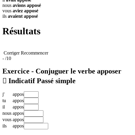
nous
avions
apposé
vous
aviez
apposé
ils
avaient
apposé
Résultats
Corriger
Recommencer
-
/10
Exercice - Conjuguer le verbe
apposer

Indicatif Passé simple
j'
appos
tu
appos
il
appos
nous
appos
vous
appos
ils
appos