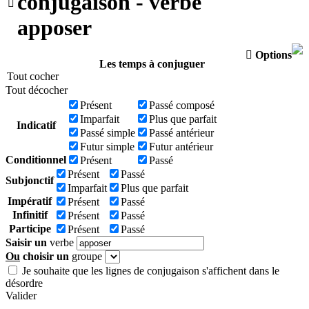
conjugaison - verbe

apposer

Options
Les temps à conjuguer
Tout cocher
Tout décocher
Présent
Passé composé
Imparfait
Plus que parfait
Indicatif
Passé simple
Passé antérieur
Futur simple
Futur antérieur
Conditionnel
Présent
Passé
Présent
Passé
Subjonctif
Imparfait
Plus que parfait
Impératif
Présent
Passé
Infinitif
Présent
Passé
Participe
Présent
Passé
Saisir un
verbe
Ou
choisir un
groupe
Je souhaite que les lignes de conjugaison s'affichent dans le
désordre
Valider