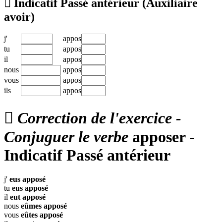

Indicatif Passé antérieur
(Auxiliaire
avoir)
j'
appos
tu
appos
il
appos
nous
appos
vous
appos
ils
appos

Correction de l'exercice -
Conjuguer le verbe
apposer -
Indicatif Passé antérieur
j'
eus
apposé
tu
eus
apposé
il
eut
apposé
nous
eûmes
apposé
vous
eûtes
apposé