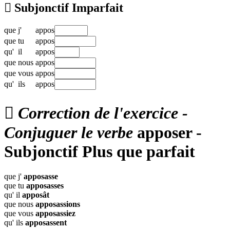

Subjonctif Imparfait
que
j'
appos
que
tu
appos
qu'
il
appos
que
nous
appos
que
vous
appos
qu'
ils
appos

Correction de l'exercice -
Conjuguer le verbe
apposer -
Subjonctif Plus que parfait
que j'
apposasse
que tu
apposasses
qu' il
apposât
que nous
apposassions
que vous
apposassiez
qu' ils
apposassent