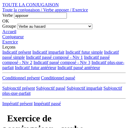
TOUTE LA CONJUGAISON
Toute la conjugaison / Verbe apposer / Exercice
Verbe
OK
Groupe
Accueil
Conjugueur
Exercice
Leçons
Indicatif présent
Indicatif imparfait
Indicatif futur simple
Indicatif
passé simple
Indicatif passé composé - Niv 1
Indicatif passé
composé - Niv 2
Indicatif passé composé - Niv 3
Indicatif plus-que-
parfait
Indicatif futur antérieur
Indicatif passé antérieur
Conditionnel présent
Conditionnel passé
Subjonctif présent
Subjonctif passé
Subjonctif imparfait
Subjonctif
plus-que-parfait
Impératif présent
Impératif passé
Exercice de