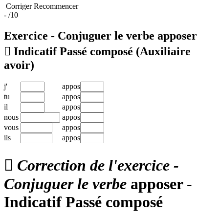
Corriger
Recommencer
-
/10
Exercice - Conjuguer le verbe
apposer

Indicatif Passé composé
(Auxiliaire
avoir)
j'
appos
tu
appos
il
appos
nous
appos
vous
appos
ils
appos

Correction de l'exercice -
Conjuguer le verbe
apposer -
Indicatif Passé composé