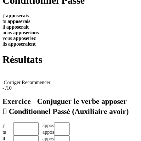
Conditionnel Passé
j'
apposerais
tu
apposerais
il
apposerait
nous
apposerions
vous
apposeriez
ils
apposeraient
Résultats
Corriger
Recommencer
-
/10
Exercice - Conjuguer le verbe
apposer

Conditionnel Passé
(Auxiliaire avoir)
j'
appos
tu
appos
il
appos