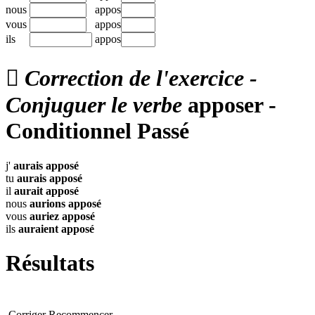
nous
appos
vous
appos
ils
appos

Correction de l'exercice -
Conjuguer le verbe
apposer -
Conditionnel Passé
j'
aurais
apposé
tu
aurais
apposé
il
aurait
apposé
nous
aurions
apposé
vous
auriez
apposé
ils
auraient
apposé
Résultats
Corriger
Recommencer