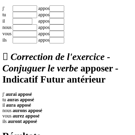
j'
appos
tu
appos
il
appos
nous
appos
vous
appos
ils
appos

Correction de l'exercice -
Conjuguer le verbe
apposer -
Indicatif Futur antérieur
j'
aurai
apposé
tu
auras
apposé
il
aura
apposé
nous
aurons
apposé
vous
aurez
apposé
ils
auront
apposé