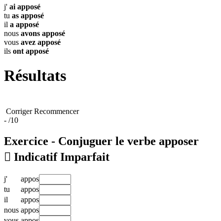
j'
ai
apposé
tu
as
apposé
il
a
apposé
nous
avons
apposé
vous
avez
apposé
ils
ont
apposé
Résultats
Corriger
Recommencer
-
/10
Exercice - Conjuguer le verbe
apposer

Indicatif Imparfait
j'
appos
tu
appos
il
appos
nous
appos
vous
appos