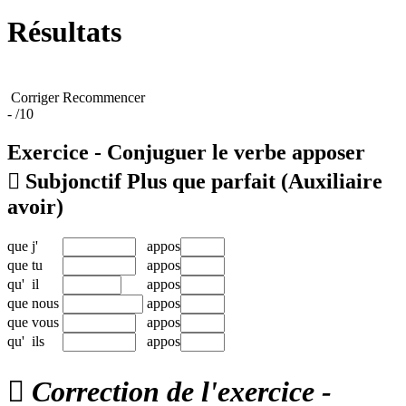
Résultats
Corriger
Recommencer
-
/10
Exercice - Conjuguer le verbe
apposer

Subjonctif Plus que parfait
(Auxiliaire
avoir)
que
j'
appos
que
tu
appos
qu'
il
appos
que
nous
appos
que
vous
appos
qu'
ils
appos

Correction de l'exercice -