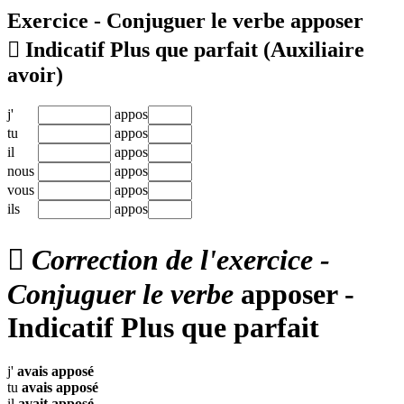
Exercice - Conjuguer le verbe
apposer

Indicatif Plus que parfait
(Auxiliaire
avoir)
j'
appos
tu
appos
il
appos
nous
appos
vous
appos
ils
appos

Correction de l'exercice -
Conjuguer le verbe
apposer -
Indicatif Plus que parfait
j'
avais
apposé
tu
avais
apposé
il
avait
apposé