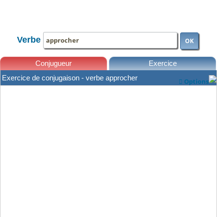
TOUTE LA CONJUGAISON
Verbe
OK
Conjugueur
Exercice
Exercice de conjugaison - verbe approcher
Options

Leçons