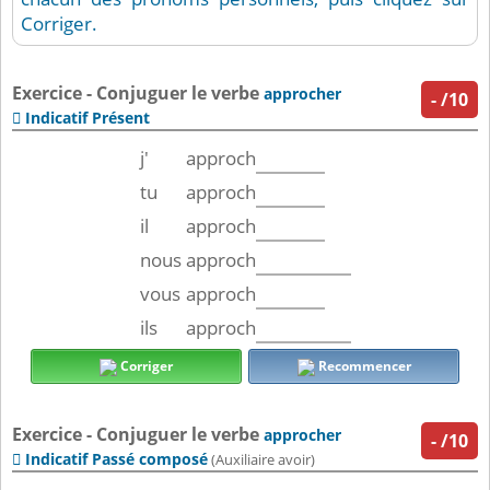
Corriger.
Exercice - Conjuguer le verbe
approcher
-
/10
Indicatif Présent

j'
approch
tu
approch
il
approch
nous
approch
vous
approch
ils
approch
Corriger
Recommencer
Exercice - Conjuguer le verbe
approcher
-
/10
Indicatif Passé composé

(Auxiliaire avoir)