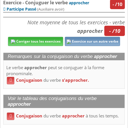
Exercice - Conjuguer le verbe
approcher
-
/10
Participe Passé

(Auxiliaire avoir)
Note moyenne de tous les exercices - verbe
approcher
- /10
Corriger tous les exercices
Exercice sur un autre verbe
Remarques sur la conjugaison du verbe
approcher
Le verbe
approcher
peut se conjuguer à la forme
pronominale.
Conjugaison
du verbe
s'approcher.

Voir le tableau des conjugaisons du verbe
approcher
Conjugaison
du verbe
approcher
à tous les temps.
