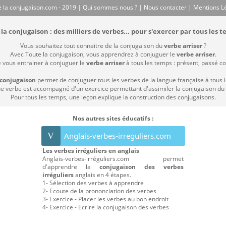
 la conjugaison.com - 2019 |
Qui sommes nous ?
|
Nous contacter
|
Mentions L
la conjugaison : des milliers de verbes... pour s'exercer par tous les t
Vous souhaitez tout connaitre de la conjugaison du
verbe arriser
?
Avec Toute la conjugaison, vous apprendrez à conjuguer le
verbe arriser
.
e vous entrainer à conjuguer le
verbe arriser
à tous les temps : présent, passé com
 conjugaison
permet de conjuguer tous les verbes de la langue française à tous 
 verbe est accompagné d'un exercice permettant d'assimiler la conjugaison du
Pour tous les temps, une leçon explique la construction des conjugaisons.
Nos autres sites éducatifs :
V
Anglais-verbes-irreguliers.com
Les verbes irréguliers en anglais
Anglais-verbes-irréguliers.com permet
d'apprendre la
conjugaison des verbes
irréguliers
anglais en 4 étapes.
1- Sélection des verbes à apprendre
2- Ecoute de la prononciation des verbes
3- Exercice - Placer les verbes au bon endroit
4- Exercice - Ecrire la conjugaison des verbes