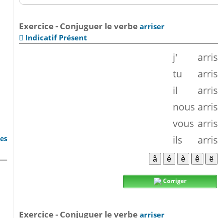
Exercice - Conjuguer le verbe
arriser
Indicatif Présent

j'
arri
tu
arri
il
arri
nous
arri
vous
arri
ils
arri
bes
Corriger
Exercice - Conjuguer le verbe
arriser