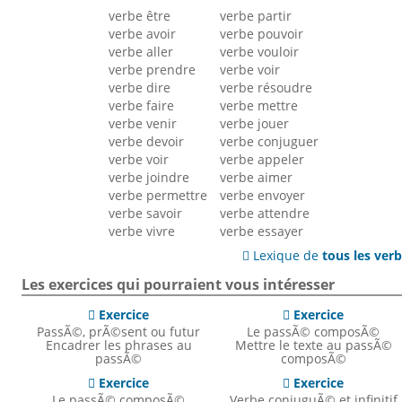
verbe être
verbe partir
verbe avoir
verbe pouvoir
verbe aller
verbe vouloir
verbe prendre
verbe voir
verbe dire
verbe résoudre
verbe faire
verbe mettre
verbe venir
verbe jouer
verbe devoir
verbe conjuguer
verbe voir
verbe appeler
verbe joindre
verbe aimer
verbe permettre
verbe envoyer
verbe savoir
verbe attendre
verbe vivre
verbe essayer
Lexique de
tous les ver

Les exercices qui pourraient vous intéresser
Exercice
Exercice


PassÃ©, prÃ©sent ou futur
Le passÃ© composÃ©
Encadrer les phrases au
Mettre le texte au passÃ©
passÃ©
composÃ©
Exercice
Exercice


Le passÃ© composÃ©
Verbe conjuguÃ© et infinitif