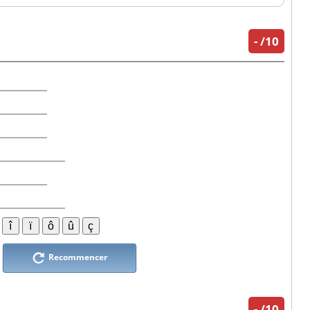
-
/10
s
s
s
s
s
s
Recommencer
-
/10