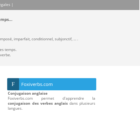
égales
|
emps...
posé, imparfait, conditionnel, subjonctif, ... .
les temps.
 verbe.
F
Foxiverbs.com
Conjugaison anglaise
Foxiverbs.com permet d'apprendre la
conjugaison des verbes anglais
dans plusieurs
langues.