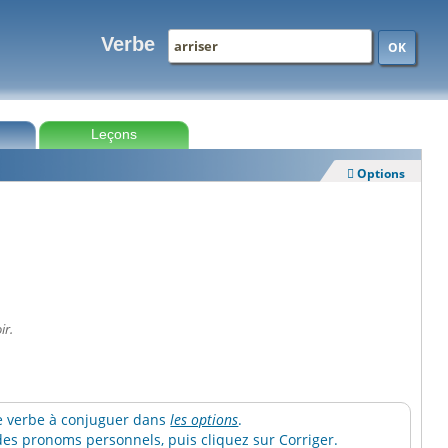
Verbe
OK
Leçons
Options

ir.
 le verbe à conjuguer dans
les options
.
es pronoms personnels, puis cliquez sur Corriger.