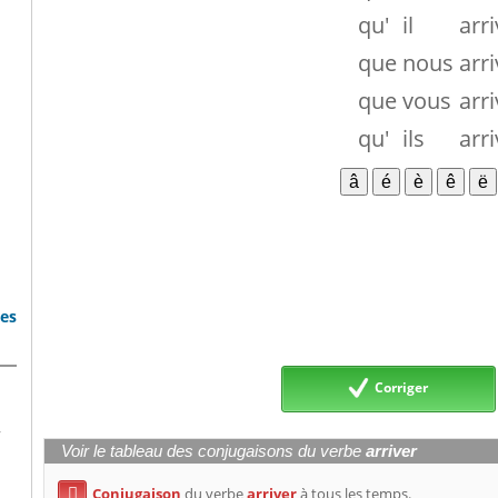
qu'
il
arri
que
nous
arri
que
vous
arri
qu'
ils
arri
bes
Corriger
,
Voir le tableau des conjugaisons du verbe
arriver
Conjugaison
du verbe
arriver
à tous les temps.
