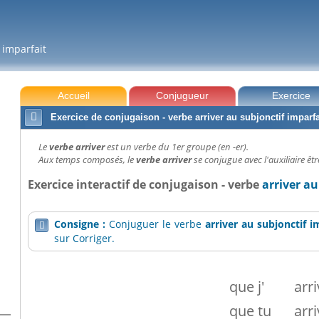
 imparfait
Accueil
Conjugueur
Exercice

Exercice de conjugaison - verbe arriver au subjonctif imparfa
Le
verbe arriver
est un verbe du 1er groupe (en -er).
Aux temps composés, le
verbe arriver
se conjugue avec l'auxiliaire êtr
Exercice interactif de conjugaison - verbe
arriver au
Consigne :
Conjuguer le verbe
arriver
au subjonctif i

sur Corriger.
que
j'
arri
que
tu
arri