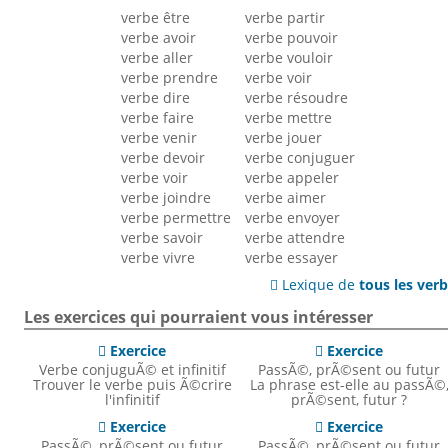
verbe être
verbe partir
verbe avoir
verbe pouvoir
verbe aller
verbe vouloir
verbe prendre
verbe voir
verbe dire
verbe résoudre
verbe faire
verbe mettre
verbe venir
verbe jouer
verbe devoir
verbe conjuguer
verbe voir
verbe appeler
verbe joindre
verbe aimer
verbe permettre
verbe envoyer
verbe savoir
verbe attendre
verbe vivre
verbe essayer
Lexique de
tous les ver

Les exercices qui pourraient vous intéresser
Exercice
Exercice


Verbe conjuguÃ© et infinitif
PassÃ©, prÃ©sent ou futur
Trouver le verbe puis Ã©crire
La phrase est-elle au passÃ©
l'infinitif
prÃ©sent, futur ?
Exercice
Exercice


PassÃ©, prÃ©sent ou futur
PassÃ©, prÃ©sent ou futur