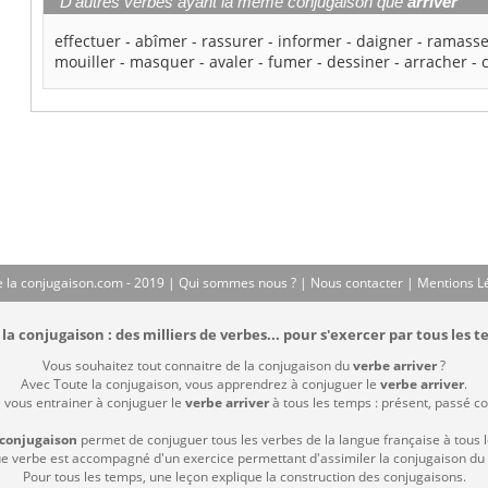
D'autres verbes ayant la même conjugaison que
arriver
effectuer
-
abîmer
-
rassurer
-
informer
-
daigner
-
ramasse
mouiller
-
masquer
-
avaler
-
fumer
-
dessiner
-
arracher
-
 la conjugaison.com - 2019 |
Qui sommes nous ?
|
Nous contacter
|
Mentions L
la conjugaison : des milliers de verbes... pour s'exercer par tous les t
Vous souhaitez tout connaitre de la conjugaison du
verbe arriver
?
Avec Toute la conjugaison, vous apprendrez à conjuguer le
verbe arriver
.
e vous entrainer à conjuguer le
verbe arriver
à tous les temps : présent, passé com
 conjugaison
permet de conjuguer tous les verbes de la langue française à tous 
 verbe est accompagné d'un exercice permettant d'assimiler la conjugaison du
Pour tous les temps, une leçon explique la construction des conjugaisons.