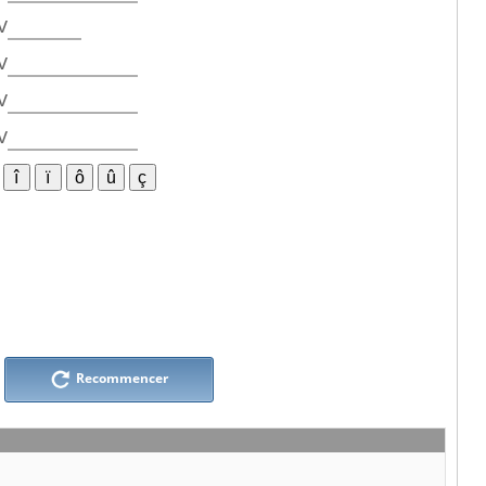
v
v
v
v
Recommencer