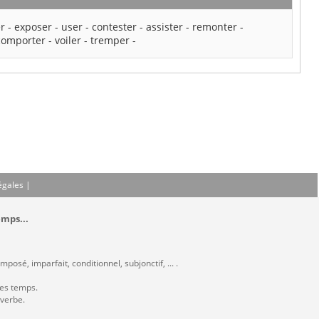
r
-
exposer
-
user
-
contester
-
assister
-
remonter
-
comporter
-
voiler
-
tremper
-
égales
|
emps...
posé, imparfait, conditionnel, subjonctif, ... .
les temps.
 verbe.