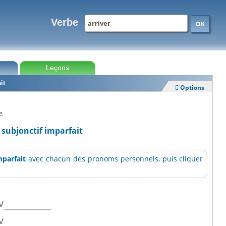
Verbe
OK
Leçons
it
Options

e.
 subjonctif imparfait
mparfait
avec chacun des pronoms personnels, puis cliquer
v
v