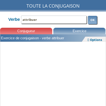
TOUTE LA CONJUGAISON
Verbe
OK
Conjugueur
Exercice
Exercice de conjugaison - verbe attribuer
Options

Leçons