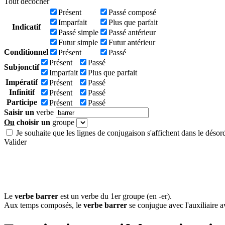
Tout décocher
Présent
Passé composé
Imparfait
Plus que parfait
Indicatif
Passé simple
Passé antérieur
Futur simple
Futur antérieur
Conditionnel
Présent
Passé
Présent
Passé
Subjonctif
Imparfait
Plus que parfait
Impératif
Présent
Passé
Infinitif
Présent
Passé
Participe
Présent
Passé
Saisir un
verbe
Ou
choisir un
groupe
Je souhaite que les lignes de conjugaison s'affichent dans le désor
Valider
Le
verbe barrer
est un verbe du 1er groupe (en -er).
Aux temps composés, le
verbe barrer
se conjugue avec l'auxiliaire a