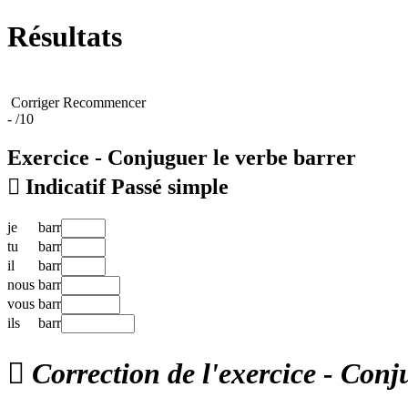
Résultats
Corriger
Recommencer
-
/10
Exercice - Conjuguer le verbe
barrer

Indicatif Passé simple
je
barr
tu
barr
il
barr
nous
barr
vous
barr
ils
barr

Correction de l'exercice - Conj