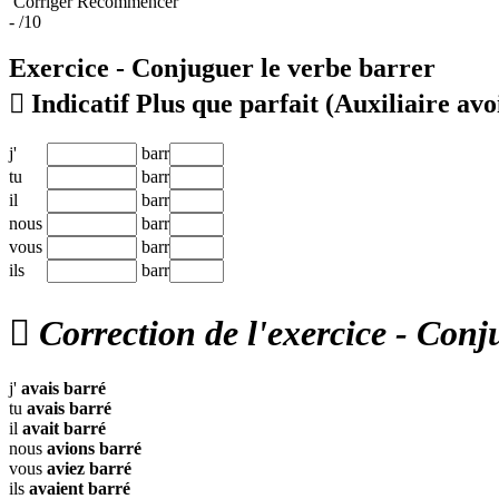
Corriger
Recommencer
-
/10
Exercice - Conjuguer le verbe
barrer

Indicatif Plus que parfait
(Auxiliaire avo
j'
barr
tu
barr
il
barr
nous
barr
vous
barr
ils
barr

Correction de l'exercice - Conj
j'
avais
barré
tu
avais
barré
il
avait
barré
nous
avions
barré
vous
aviez
barré
ils
avaient
barré