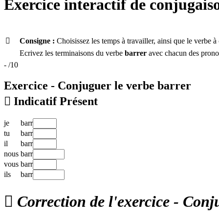
Exercice interactif de conjugais

Consigne :
Choisissez les temps à travailler, ainsi que le verbe
Ecrivez les terminaisons du verbe
barrer
avec chacun des pronom
-
/10
Exercice - Conjuguer le verbe
barrer

Indicatif Présent
je
barr
tu
barr
il
barr
nous
barr
vous
barr
ils
barr

Correction de l'exercice - Conj