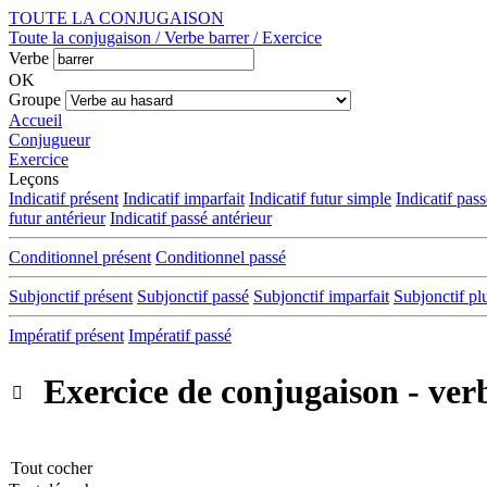
TOUTE LA CONJUGAISON
Toute la conjugaison / Verbe barrer / Exercice
Verbe
OK
Groupe
Accueil
Conjugueur
Exercice
Leçons
Indicatif présent
Indicatif imparfait
Indicatif futur simple
Indicatif pas
futur antérieur
Indicatif passé antérieur
Conditionnel présent
Conditionnel passé
Subjonctif présent
Subjonctif passé
Subjonctif imparfait
Subjonctif pl
Impératif présent
Impératif passé
Exercice de conjugaison - ver

Tout cocher