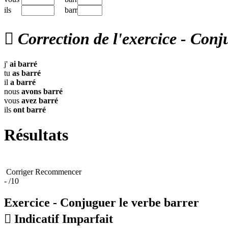
ils
barr

Correction de l'exercice - Conj
j'
ai
barré
tu
as
barré
il
a
barré
nous
avons
barré
vous
avez
barré
ils
ont
barré
Résultats
Corriger
Recommencer
-
/10
Exercice - Conjuguer le verbe
barrer

Indicatif Imparfait