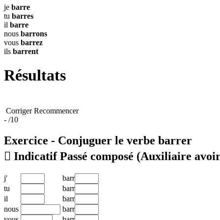
je
barre
tu
barres
il
barre
nous
barrons
vous
barrez
ils
barrent
Résultats
Corriger
Recommencer
-
/10
Exercice - Conjuguer le verbe
barrer

Indicatif Passé composé
(Auxiliaire avoir
j'
barr
tu
barr
il
barr
nous
barr
vous
barr