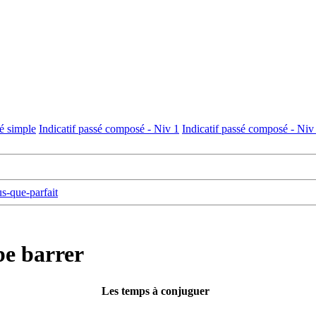
sé simple
Indicatif passé composé - Niv 1
Indicatif passé composé - Niv
us-que-parfait
be barrer
Les temps à conjuguer