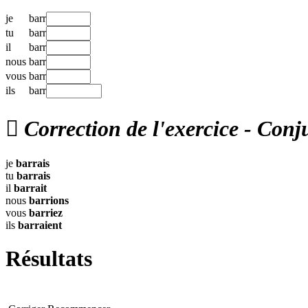
je
barr
tu
barr
il
barr
nous
barr
vous
barr
ils
barr

Correction de l'exercice - Conj
je
barrais
tu
barrais
il
barrait
nous
barrions
vous
barriez
ils
barraient
Résultats