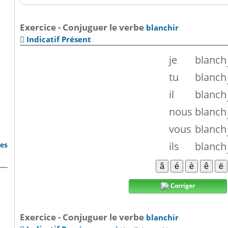
Exercice - Conjuguer le verbe
blanchir
Indicatif Présent

je
blanch
tu
blanch
il
blanch
nous
blanch
vous
blanch
ils
blanch
bes
Corriger
Exercice - Conjuguer le verbe
blanchir