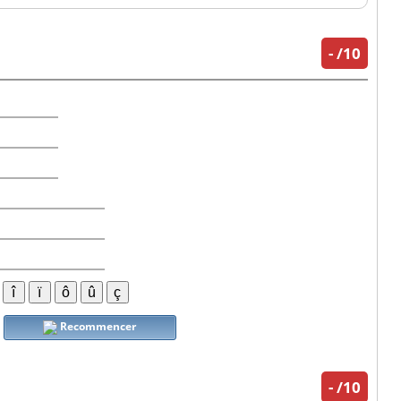
-
/10
Recommencer
-
/10