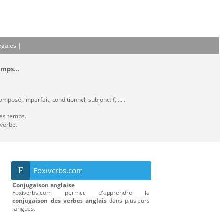
égales
|
emps...
mposé, imparfait, conditionnel, subjonctif, ... .
les temps.
 verbe.
F
Foxiverbs.com
Conjugaison anglaise
Foxiverbs.com permet d'apprendre la
conjugaison des verbes anglais
dans plusieurs
langues.