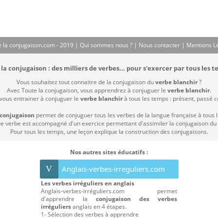
 la conjugaison.com - 2019 |
Qui sommes nous ?
|
Nous contacter
|
Mentions L
la conjugaison : des milliers de verbes... pour s'exercer par tous les t
Vous souhaitez tout connaitre de la conjugaison du
verbe blanchir
?
Avec Toute la conjugaison, vous apprendrez à conjuguer le
verbe blanchir
.
 vous entrainer à conjuguer le
verbe blanchir
à tous les temps : présent, passé co
 conjugaison
permet de conjuguer tous les verbes de la langue française à tous 
 verbe est accompagné d'un exercice permettant d'assimiler la conjugaison du
Pour tous les temps, une leçon explique la construction des conjugaisons.
Nos autres sites éducatifs :
V
Anglais-verbes-irreguliers.com
Les verbes irréguliers en anglais
Anglais-verbes-irréguliers.com permet
d'apprendre la
conjugaison des verbes
irréguliers
anglais en 4 étapes.
1- Sélection des verbes à apprendre