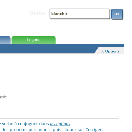
Verbe
OK
Leçons
Options

voir.
 le verbe à conjuguer dans
les options
.
des pronoms personnels, puis cliquez sur Corriger.