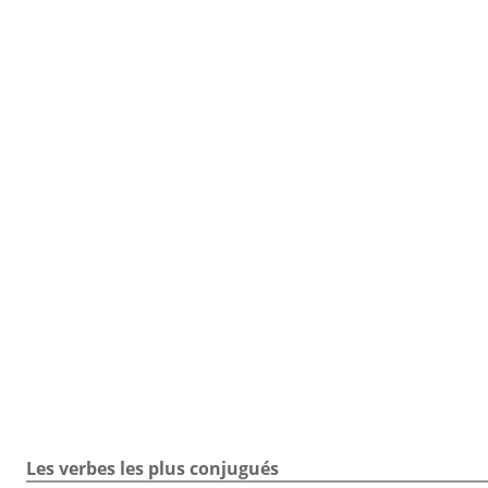
TOUTE LA CONJUGAISON
Toute la conjugaison / Verbe blanchir / Exercice
Les verbes les plus conjugués