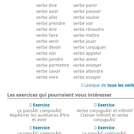
verbe être
verbe partir
verbe avoir
verbe pouvoir
verbe aller
verbe vouloir
verbe prendre
verbe voir
verbe dire
verbe résoudre
verbe faire
verbe mettre
verbe venir
verbe jouer
verbe devoir
verbe conjuguer
verbe voir
verbe appeler
verbe joindre
verbe aimer
verbe permettre
verbe envoyer
verbe savoir
verbe attendre
verbe vivre
verbe essayer
Lexique de
tous les ver

Les exercices qui pourraient vous intéresser
Exercice
Exercice


Le passÃ© composÃ©
Verbe conjuguÃ© et infinitif
RepÃ©rer les auxiliaires Ãªtre
Classer infinitif et verbe
et avoir
conjuguÃ©
Exercice
Exercice


Le passÃ© composÃ©
Le passÃ© composÃ©