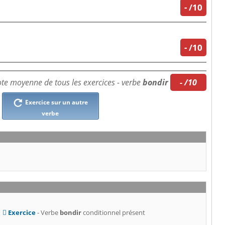
-
/10
-
/10
te moyenne de tous les exercices - verbe
bondir
- /10
Exercice sur un autre
verbe
Exercice
- Verbe
bondir
conditionnel présent