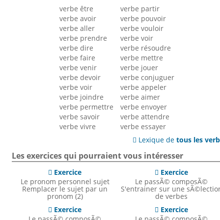
verbe être
verbe partir
verbe avoir
verbe pouvoir
verbe aller
verbe vouloir
verbe prendre
verbe voir
verbe dire
verbe résoudre
verbe faire
verbe mettre
verbe venir
verbe jouer
verbe devoir
verbe conjuguer
verbe voir
verbe appeler
verbe joindre
verbe aimer
verbe permettre
verbe envoyer
verbe savoir
verbe attendre
verbe vivre
verbe essayer
Lexique de
tous les ver

Les exercices qui pourraient vous intéresser
Exercice
Exercice


Le pronom personnel sujet
Le passÃ© composÃ©
Remplacer le sujet par un
S'entrainer sur une sÃ©lectio
pronom (2)
de verbes
Exercice
Exercice


Le passÃ© composÃ©
Le passÃ© composÃ©