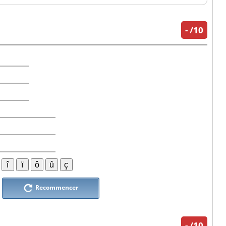
-
/10
Recommencer
-
/10