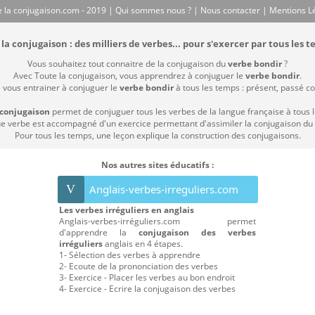
 la conjugaison.com - 2019 |
Qui sommes nous ?
|
Nous contacter
|
Mentions L
la conjugaison : des milliers de verbes... pour s'exercer par tous les t
Vous souhaitez tout connaitre de la conjugaison du
verbe bondir
?
Avec Toute la conjugaison, vous apprendrez à conjuguer le
verbe bondir
.
e vous entrainer à conjuguer le
verbe bondir
à tous les temps : présent, passé com
 conjugaison
permet de conjuguer tous les verbes de la langue française à tous 
 verbe est accompagné d'un exercice permettant d'assimiler la conjugaison du
Pour tous les temps, une leçon explique la construction des conjugaisons.
Nos autres sites éducatifs :
V
Anglais-verbes-irreguliers.com
Les verbes irréguliers en anglais
Anglais-verbes-irréguliers.com permet
d'apprendre la
conjugaison des verbes
irréguliers
anglais en 4 étapes.
1- Sélection des verbes à apprendre
2- Ecoute de la prononciation des verbes
3- Exercice - Placer les verbes au bon endroit
4- Exercice - Ecrire la conjugaison des verbes