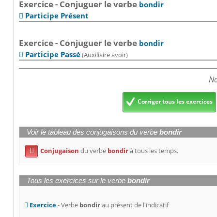
Exercice - Conjuguer le verbe
bondir
Participe Présent

Exercice - Conjuguer le verbe
bondir
Participe Passé
(Auxiliaire avoir)

No
Corriger tous les exercices
Voir le tableau des conjugaisons du verbe
bondir
Conjugaison
du verbe
bondir
à tous les temps.

Tous les exercices sur le verbe
bondir
Exercice
- Verbe
bondir
au présent de l'indicatif