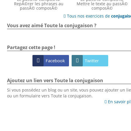
RepÃ©rer les phrases au
Mettre le texte au passÃ©
passÃ© composÃ©
composÃ©
Tous nos exercices de
conjugai

Vous avez aimé Toute la conjugaison ?
Partagez cette page !

Facebook

Twitter
Ajoutez un lien vers Toute la conjugaison
Si vous possédez un blog ou un site, vous pouvez ajouter un li
ou un formulaire vers Toute la conjugaison.
En savoir p
