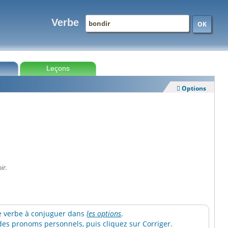
Verbe
OK
Leçons
Options

ir.
 le verbe à conjuguer dans
les options
.
es pronoms personnels, puis cliquez sur Corriger.