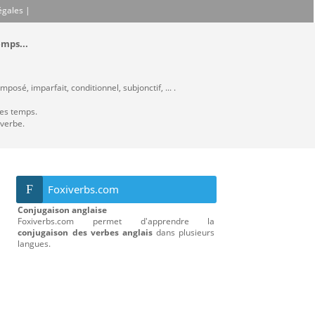
égales
|
emps...
posé, imparfait, conditionnel, subjonctif, ... .
les temps.
 verbe.
F
Foxiverbs.com
Conjugaison anglaise
Foxiverbs.com permet d'apprendre la
conjugaison des verbes anglais
dans plusieurs
langues.