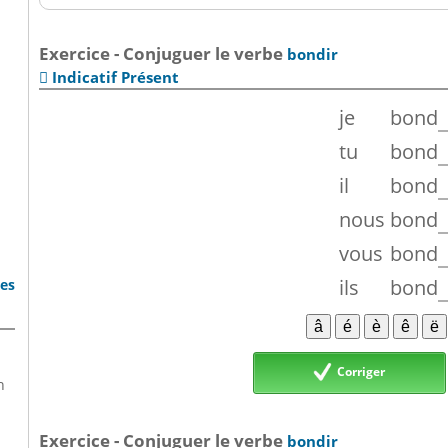
Exercice - Conjuguer le verbe
bondir
Indicatif Présent

je
bond
tu
bond
il
bond
nous
bond
vous
bond
ils
bond
bes
Corriger
n
Exercice - Conjuguer le verbe
bondir