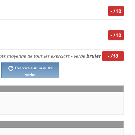
-
/10
-
/10
te moyenne de tous les exercices - verbe
bruler
- /10
Exercice sur un autre
verbe