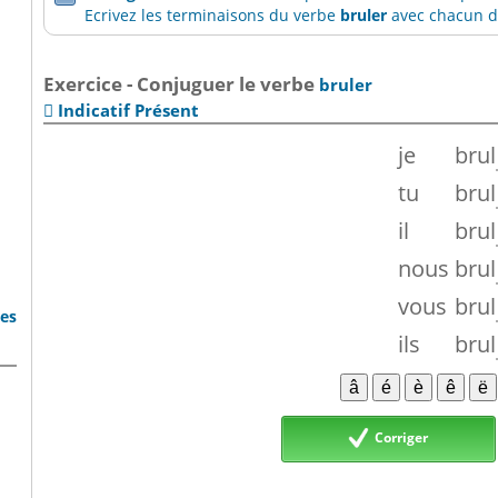
Ecrivez les terminaisons du verbe
bruler
avec chacun de
Exercice - Conjuguer le verbe
bruler
Indicatif Présent

je
brul
tu
brul
il
brul
nous
brul
vous
brul
bes
ils
brul
Corriger