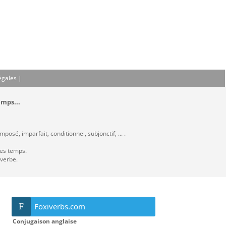
égales
|
emps...
osé, imparfait, conditionnel, subjonctif, ... .
les temps.
 verbe.
F
Foxiverbs.com
Conjugaison anglaise