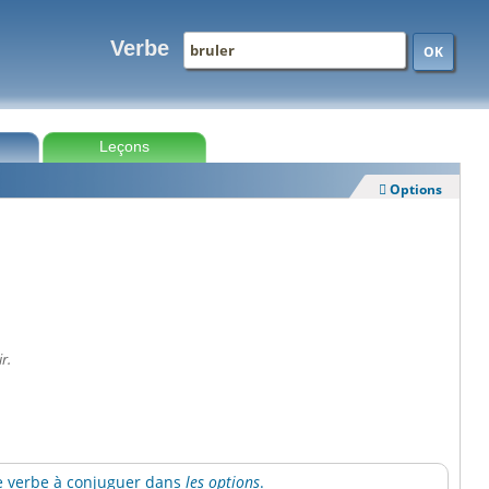
Verbe
OK
Leçons
Options

r.
 le verbe à conjuguer dans
les options
.