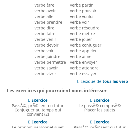
verbe être
verbe partir
verbe avoir
verbe pouvoir
verbe aller
verbe vouloir
verbe prendre
verbe voir
verbe dire
verbe résoudre
verbe faire
verbe mettre
verbe venir
verbe jouer
verbe devoir
verbe conjuguer
verbe voir
verbe appeler
verbe joindre
verbe aimer
verbe permettre
verbe envoyer
verbe savoir
verbe attendre
verbe vivre
verbe essayer
Lexique de
tous les ver

Les exercices qui pourraient vous intéresser
Exercice
Exercice


PassÃ©, prÃ©sent ou futur
Le passÃ© composÃ©
Conjuguer au temps qui
Placer les sujets
convient (2)
Exercice
Exercice


Le pronom personnel sujet
PassÃ©, prÃ©sent ou futur