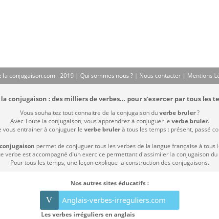
 la conjugaison.com - 2019 |
Qui sommes nous ?
|
Nous contacter
|
Mentions L
la conjugaison : des milliers de verbes... pour s'exercer par tous les t
Vous souhaitez tout connaitre de la conjugaison du
verbe bruler
?
Avec Toute la conjugaison, vous apprendrez à conjuguer le
verbe bruler
.
e vous entrainer à conjuguer le
verbe bruler
à tous les temps : présent, passé comp
 conjugaison
permet de conjuguer tous les verbes de la langue française à tous 
 verbe est accompagné d'un exercice permettant d'assimiler la conjugaison du
Pour tous les temps, une leçon explique la construction des conjugaisons.
Nos autres sites éducatifs :
V
Anglais-verbes-irreguliers.com
Les verbes irréguliers en anglais