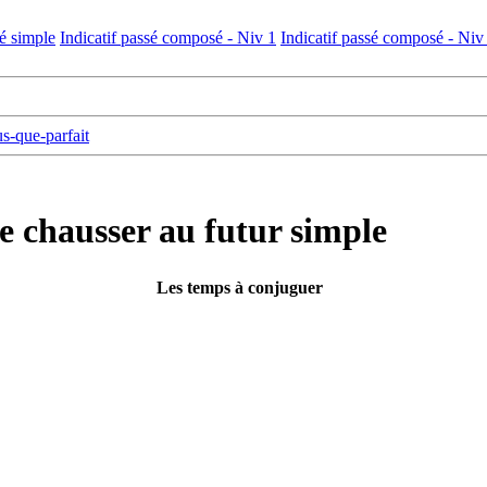
sé simple
Indicatif passé composé - Niv 1
Indicatif passé composé - Niv
us-que-parfait
e chausser au futur simple
Les temps à conjuguer