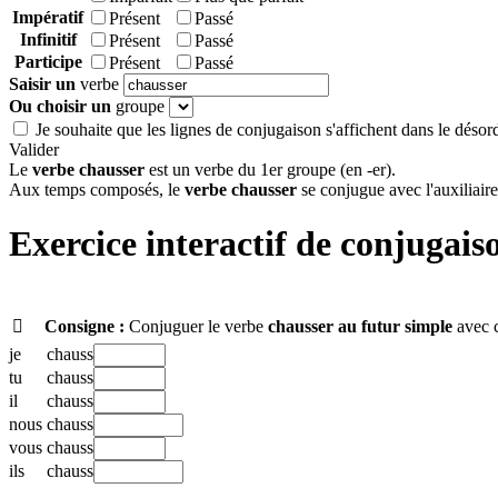
Impératif
Présent
Passé
Infinitif
Présent
Passé
Participe
Présent
Passé
Saisir un
verbe
Ou choisir un
groupe
Je souhaite que les lignes de conjugaison s'affichent dans le désor
Valider
Le
verbe chausser
est un verbe du 1er groupe (en -er).
Aux temps composés, le
verbe chausser
se conjugue avec l'auxiliaire
Exercice interactif de conjugais

Consigne :
Conjuguer le verbe
chausser
au futur simple
avec c
je
chauss
tu
chauss
il
chauss
nous
chauss
vous
chauss
ils
chauss