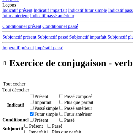
Leçons
Indicatif présent
Indicatif imparfait
Indicatif futur simple
Indicatif pas
futur antérieur
Indicatif passé antérieur
Conditionnel présent
Conditionnel passé
Subjonctif présent
Subjonctif passé
Subjonctif imparfait
Subjonctif pl
Impératif présent
Impératif passé
Exercice de conjugaison - verb

Tout cocher
Tout décocher
Présent
Passé composé
Imparfait
Plus que parfait
Indicatif
Passé simple
Passé antérieur
Futur simple
Futur antérieur
Conditionnel
Présent
Passé
Présent
Passé
Subjonctif
Imparfait
Plus que parfait