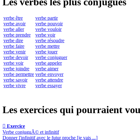
Les verbes les plus conjugués
verbe être
verbe partir
verbe avoir
verbe pouvoir
verbe aller
verbe vouloir
verbe prendre
verbe voir
verbe dire
verbe résoudre
verbe faire
verbe mettre
verbe venir
verbe jouer
verbe devoir
verbe conjuguer
verbe voir
verbe appeler
verbe joindre
verbe aimer
verbe permettre
verbe envoyer
verbe savoir
verbe attendre
verbe vivre
verbe essayer
Les exercices qui pourraient vou

Exercice
Verbe conjuguÃ© et infinitif
Donner l'infinitif avec le futur proche [je vais ...]