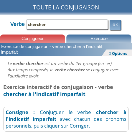
TOUTE LA CONJUGAISON
Verbe
OK
Conjugueur
Exercice
Exercice de conjugaison - verbe chercher à l'indicatif
Leçons
imparfait
Options

Le
verbe chercher
est un verbe du 1er groupe (en -er).
Aux temps composés, le
verbe chercher
se conjugue avec
l'auxiliaire avoir.
Exercice interactif de conjugaison - verbe
chercher à l'indicatif imparfait
Consigne :
Conjuguer le verbe
chercher
à
l'indicatif imparfait
avec chacun des pronoms
personnels, puis cliquer sur Corriger.