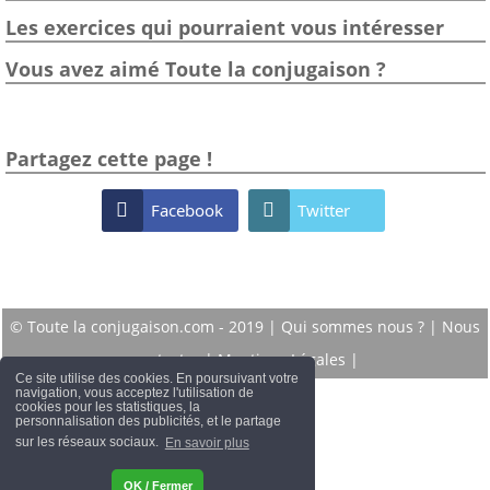
Les exercices qui pourraient vous intéresser
Vous avez aimé Toute la conjugaison ?
Partagez cette page !

Facebook

Twitter
© Toute la conjugaison.com - 2019 |
Qui sommes nous ?
|
Nous
contacter
|
Mentions Légales
|
Ce site utilise des cookies. En poursuivant votre
navigation, vous acceptez l'utilisation de
cookies pour les statistiques, la
personnalisation des publicités, et le partage
sur les réseaux sociaux.
En savoir plus
OK / Fermer