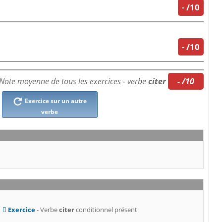
-
/10
-
/10
Note moyenne de tous les exercices - verbe
citer
- /10
Exercice sur un autre
verbe
Exercice
- Verbe
citer
conditionnel présent