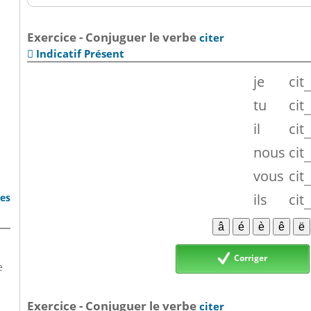
Exercice - Conjuguer le verbe
citer
Indicatif Présent

je
cit
tu
cit
il
cit
nous
cit
vous
cit
ils
cit
bes
Corriger
e
Exercice - Conjuguer le verbe
citer