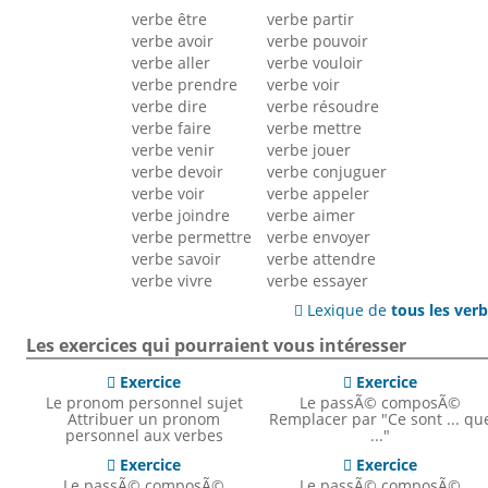
verbe être
verbe partir
verbe avoir
verbe pouvoir
verbe aller
verbe vouloir
verbe prendre
verbe voir
verbe dire
verbe résoudre
verbe faire
verbe mettre
verbe venir
verbe jouer
verbe devoir
verbe conjuguer
verbe voir
verbe appeler
verbe joindre
verbe aimer
verbe permettre
verbe envoyer
verbe savoir
verbe attendre
verbe vivre
verbe essayer
Lexique de
tous les ver

Les exercices qui pourraient vous intéresser
Exercice
Exercice


Le pronom personnel sujet
Le passÃ© composÃ©
Attribuer un pronom
Remplacer par "Ce sont ... qu
personnel aux verbes
..."
Exercice
Exercice


Le passÃ© composÃ©
Le passÃ© composÃ©