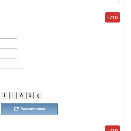
-
/10
Recommencer
-
/10