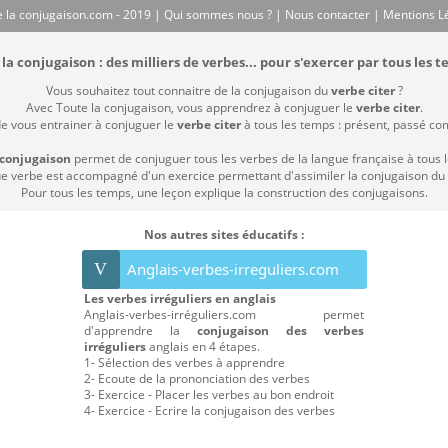
 la conjugaison.com - 2019 |
Qui sommes nous ?
|
Nous contacter
|
Mentions L
la conjugaison : des milliers de verbes... pour s'exercer par tous les t
Vous souhaitez tout connaitre de la conjugaison du
verbe citer
?
Avec Toute la conjugaison, vous apprendrez à conjuguer le
verbe citer
.
de vous entrainer à conjuguer le
verbe citer
à tous les temps : présent, passé compo
 conjugaison
permet de conjuguer tous les verbes de la langue française à tous 
 verbe est accompagné d'un exercice permettant d'assimiler la conjugaison du
Pour tous les temps, une leçon explique la construction des conjugaisons.
Nos autres sites éducatifs :
V
Anglais-verbes-irreguliers.com
Les verbes irréguliers en anglais
Anglais-verbes-irréguliers.com permet
d'apprendre la
conjugaison des verbes
irréguliers
anglais en 4 étapes.
1- Sélection des verbes à apprendre
2- Ecoute de la prononciation des verbes
3- Exercice - Placer les verbes au bon endroit
4- Exercice - Ecrire la conjugaison des verbes