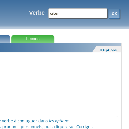
Verbe
OK
Leçons
Options

.
 le verbe à conjuguer dans
les options
.
 pronoms personnels, puis cliquez sur Corriger.