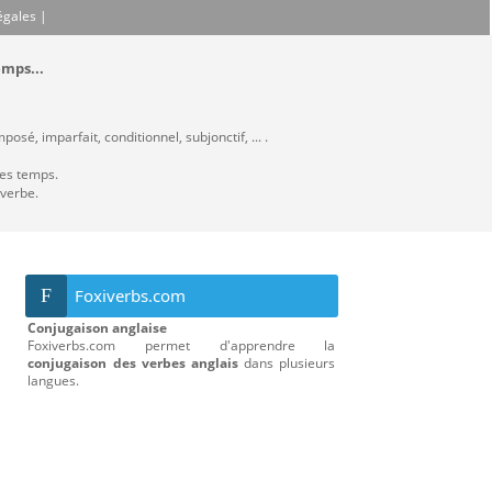
égales
|
emps...
sé, imparfait, conditionnel, subjonctif, ... .
les temps.
 verbe.
F
Foxiverbs.com
Conjugaison anglaise
Foxiverbs.com permet d'apprendre la
conjugaison des verbes anglais
dans plusieurs
langues.