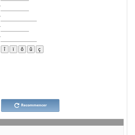
r
r
r
r
Recommencer