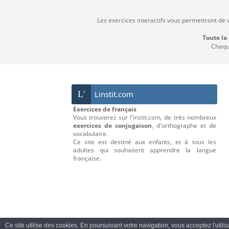
Les exercices interactifs vous permettront de 
Toute la
Chaque
L'
Linstit.com
Exercices de français
Vous trouverez sur l'instit.com, de très nombreux
exercices de conjugaison
, d'orthographe et de
vocabulaire.
Ce site est destiné aux enfants, et à tous les
adultes qui souhaitent apprendre la langue
française.
Ce site utilise des cookies. En poursuivant votre navigation, vous acceptez l'utili