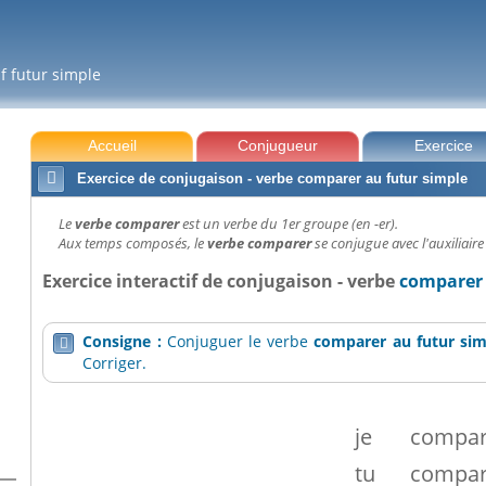
f futur simple
Accueil
Conjugueur
Exercice

Exercice de conjugaison - verbe comparer au futur simple
Le
verbe comparer
est un verbe du 1er groupe (en -er).
Aux temps composés, le
verbe comparer
se conjugue avec l'auxiliaire
Exercice interactif de conjugaison - verbe
comparer 
Consigne :
Conjuguer le verbe
comparer
au futur si

Corriger.
je
compa
tu
compa