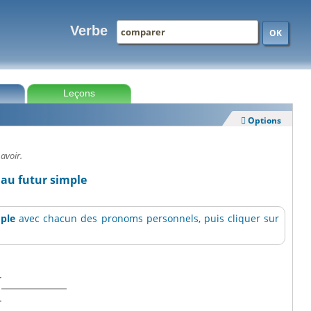
Verbe
OK
Leçons
Options

 avoir.
au futur simple
mple
avec chacun des pronoms personnels, puis cliquer sur
r
r