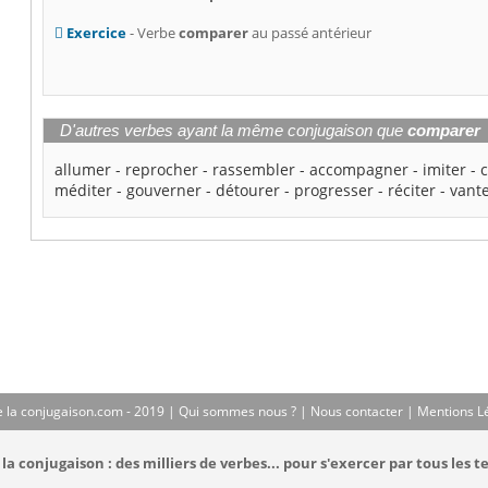
Exercice
- Verbe
comparer
au passé antérieur
D'autres verbes ayant la même conjugaison que
comparer
allumer
-
reprocher
-
rassembler
-
accompagner
-
imiter
-
méditer
-
gouverner
-
détourer
-
progresser
-
réciter
-
vant
 la conjugaison.com - 2019 |
Qui sommes nous ?
|
Nous contacter
|
Mentions L
la conjugaison : des milliers de verbes... pour s'exercer par tous les t