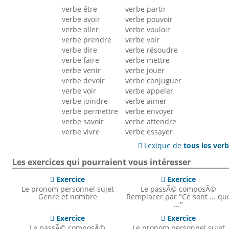
verbe être
verbe partir
verbe avoir
verbe pouvoir
verbe aller
verbe vouloir
verbe prendre
verbe voir
verbe dire
verbe résoudre
verbe faire
verbe mettre
verbe venir
verbe jouer
verbe devoir
verbe conjuguer
verbe voir
verbe appeler
verbe joindre
verbe aimer
verbe permettre
verbe envoyer
verbe savoir
verbe attendre
verbe vivre
verbe essayer
Lexique de
tous les ver

Les exercices qui pourraient vous intéresser
Exercice
Exercice


Le pronom personnel sujet
Le passÃ© composÃ©
Genre et nombre
Remplacer par "Ce sont ... qu
..."
Exercice
Exercice


Le passÃ© composÃ©
Le pronom personnel sujet