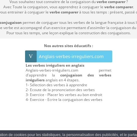
Vous souhaitez tout connaitre de la conjugaison du
verbe comparer
?
Avec Toute la conjugaison, vous apprendrez à conjuguer le
verbe comparer
.
vous entrainer à conjuguer le
verbe comparer
à tous les temps : présent, passé co
 conjugaison
permet de conjuguer tous les verbes de la langue française à tous 
 verbe est accompagné d'un exercice permettant d'assimiler la conjugaison du
Pour tous les temps, une leçon explique la construction des conjugaisons.
Nos autres sites éducatifs :
V
Anglais-verbes-irreguliers.com
Les verbes irréguliers en anglais
Anglais-verbes-irréguliers.com permet
d'apprendre la
conjugaison des verbes
irréguliers
anglais en 4 étapes.
1- Sélection des verbes à apprendre
2- Ecoute de la prononciation des verbes
3- Exercice - Placer les verbes au bon endroit
4- Exercice - Ecrire la conjugaison des verbes
sation de cookies pour les statistiques, la personnalisation des publicités, et le par