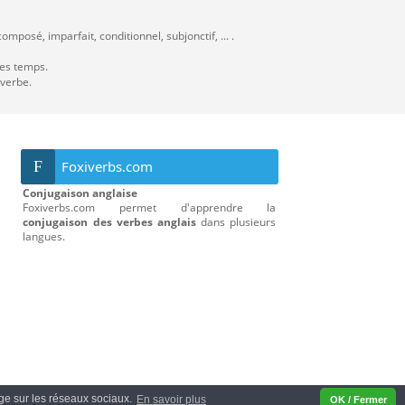
mposé, imparfait, conditionnel, subjonctif, ... .
les temps.
 verbe.
F
Foxiverbs.com
Conjugaison anglaise
Foxiverbs.com permet d'apprendre la
conjugaison des verbes anglais
dans plusieurs
langues.
tage sur les réseaux sociaux.
En savoir plus
OK / Fermer