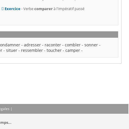
Exercice
- Verbe
comparer
à l'impératif passé
condamner
-
adresser
-
raconter
-
combler
-
sonner
-
er
-
situer
-
ressembler
-
toucher
-
camper
-
égales
|
emps...