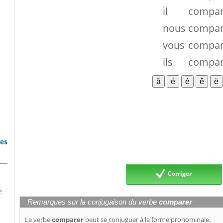
il
compa
nous
compa
vous
compa
ils
compa
bes
Corriger
e
Remarques sur la conjugaison du verbe
comparer
Le verbe
comparer
peut se conjuguer à la forme pronominale.