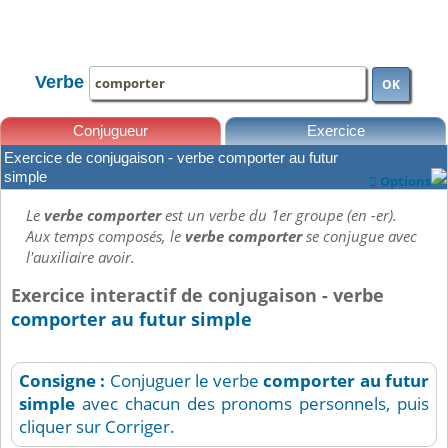
TOUTE LA CONJUGAISON
Verbe
OK
Conjugueur
Exercice
Exercice de conjugaison - verbe comporter au futur
Leçons
simple
Options

Le
verbe comporter
est un verbe du 1er groupe (en -er).
Aux temps composés, le
verbe comporter
se conjugue avec
l'auxiliaire avoir.
Exercice interactif de conjugaison - verbe
comporter au futur simple
Consigne :
Conjuguer le verbe
comporter
au futur
simple
avec chacun des pronoms personnels, puis
cliquer sur Corriger.