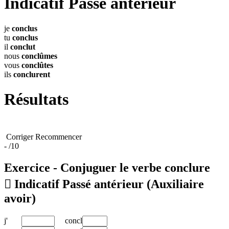
Indicatif Passé antérieur
je
conclus
tu
conclus
il
conclut
nous
conclûmes
vous
conclûtes
ils
conclurent
Résultats
Corriger
Recommencer
-
/10
Exercice - Conjuguer le verbe
conclure

Indicatif Passé antérieur
(Auxiliaire
avoir)
j'
concl