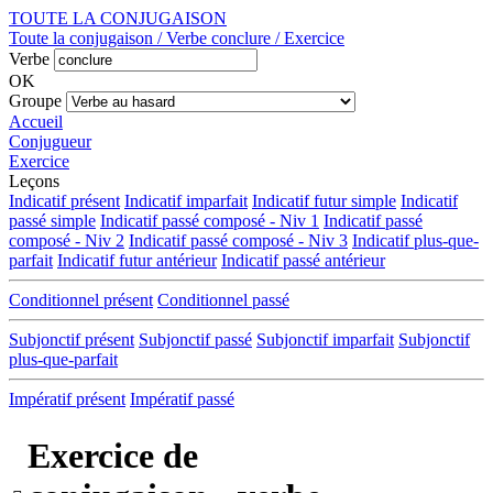
TOUTE LA CONJUGAISON
Toute la conjugaison / Verbe conclure / Exercice
Verbe
OK
Groupe
Accueil
Conjugueur
Exercice
Leçons
Indicatif présent
Indicatif imparfait
Indicatif futur simple
Indicatif
passé simple
Indicatif passé composé - Niv 1
Indicatif passé
composé - Niv 2
Indicatif passé composé - Niv 3
Indicatif plus-que-
parfait
Indicatif futur antérieur
Indicatif passé antérieur
Conditionnel présent
Conditionnel passé
Subjonctif présent
Subjonctif passé
Subjonctif imparfait
Subjonctif
plus-que-parfait
Impératif présent
Impératif passé
Exercice de