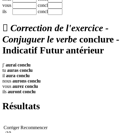
vous
concl
ils
concl

Correction de l'exercice -
Conjuguer le verbe
conclure -
Indicatif Futur antérieur
j'
aurai
conclu
tu
auras
conclu
il
aura
conclu
nous
aurons
conclu
vous
aurez
conclu
ils
auront
conclu
Résultats
Corriger
Recommencer
-
/10