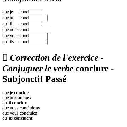
que
je
concl
que
tu
concl
qu'
il
concl
que
nous
concl
que
vous
concl
qu'
ils
concl

Correction de l'exercice -
Conjuguer le verbe
conclure -
Subjonctif Passé
que je
conclue
que tu
conclues
qu' il
conclue
que nous
concluions
que vous
concluiez
qu' ils
concluent