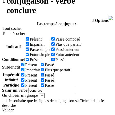
conjugaison - verbe

conclure

Options
Les temps à conjuguer
Tout cocher
Tout décocher
Présent
Passé composé
Imparfait
Plus que parfait
Indicatif
Passé simple
Passé antérieur
Futur simple
Futur antérieur
Conditionnel
Présent
Passé
Présent
Passé
Subjonctif
Imparfait
Plus que parfait
Impératif
Présent
Passé
Infinitif
Présent
Passé
Participe
Présent
Passé
Saisir un
verbe
Ou
choisir un
groupe
Je souhaite que les lignes de conjugaison s'affichent dans le
désordre
Valider