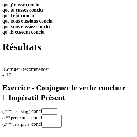
que j'
eusse
conclu
que tu
eusses
conclu
qu' il
eût
conclu
que nous
eussions
conclu
que vous
eussiez
conclu
qu' ils
eussent
conclu
Résultats
Corriger
Recommencer
-
/10
Exercice - Conjuguer le verbe
conclure

Impératif Présent
eme
concl
(2
pers. sing.)
ere
concl
(1
pers. plu.)
eme
concl
(2
pers. plu.)