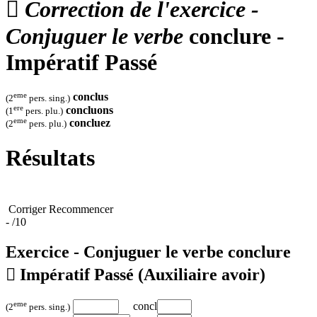

Correction de l'exercice -
Conjuguer le verbe
conclure -
Impératif Passé
eme
conclus
(2
pers. sing.)
ere
concluons
(1
pers. plu.)
eme
concluez
(2
pers. plu.)
Résultats
Corriger
Recommencer
-
/10
Exercice - Conjuguer le verbe
conclure

Impératif Passé
(Auxiliaire avoir)
eme
concl
(2
pers. sing.)