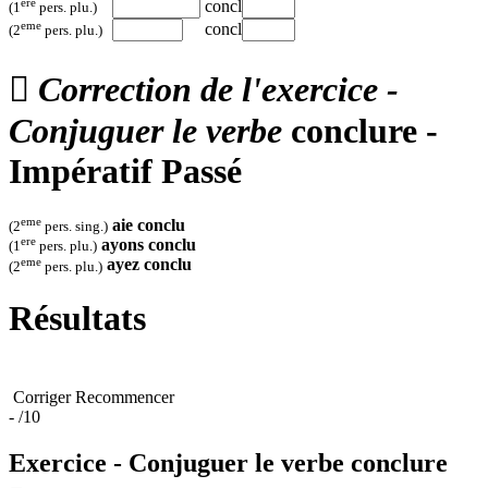
ere
concl
(1
pers. plu.)
eme
concl
(2
pers. plu.)

Correction de l'exercice -
Conjuguer le verbe
conclure -
Impératif Passé
eme
aie
conclu
(2
pers. sing.)
ere
ayons
conclu
(1
pers. plu.)
eme
ayez
conclu
(2
pers. plu.)
Résultats
Corriger
Recommencer
-
/10
Exercice - Conjuguer le verbe
conclure