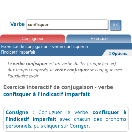
TOUTE LA CONJUGAISON
Verbe
OK
Conjugueur
Exercice
Exercice de conjugaison - verbe confisquer à
Leçons
l'indicatif imparfait
Options

Le
verbe confisquer
est un verbe du 1er groupe (en -er).
Aux temps composés, le
verbe confisquer
se conjugue avec
l'auxiliaire avoir.
Exercice interactif de conjugaison - verbe
confisquer à l'indicatif imparfait
Consigne :
Conjuguer le verbe
confisquer
à
l'indicatif imparfait
avec chacun des pronoms
personnels, puis cliquer sur Corriger.