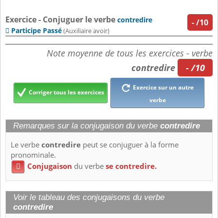
Exercice - Conjuguer le verbe
contredire
-
/10
Participe Passé

(Auxiliaire avoir)
Note moyenne de tous les exercices - verbe
contredire
- /10
Exercice sur un autre
Corriger tous les exercices
verbe
Remarques sur la conjugaison du verbe
contredire
Le verbe
contredire
peut se conjuguer à la forme
pronominale.
Conjugaison
du verbe
se contredire.

Voir le tableau des conjugaisons du verbe
contredire