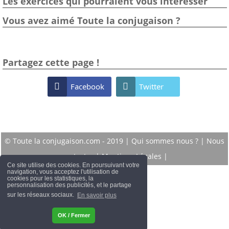
Les exercices qui pourraient vous intéresser
Vous avez aimé Toute la conjugaison ?
Partagez cette page !

Facebook

Twitter
© Toute la conjugaison.com - 2019 |
Qui sommes nous ?
|
Nous
contacter
|
Mentions Légales
|
Ce site utilise des cookies. En poursuivant votre
navigation, vous acceptez l'utilisation de
cookies pour les statistiques, la
personnalisation des publicités, et le partage
sur les réseaux sociaux.
En savoir plus
OK / Fermer