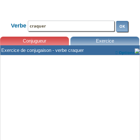
TOUTE LA CONJUGAISON
Verbe
OK
Conjugueur
Exercice
Exercice de conjugaison - verbe craquer
Options

Leçons